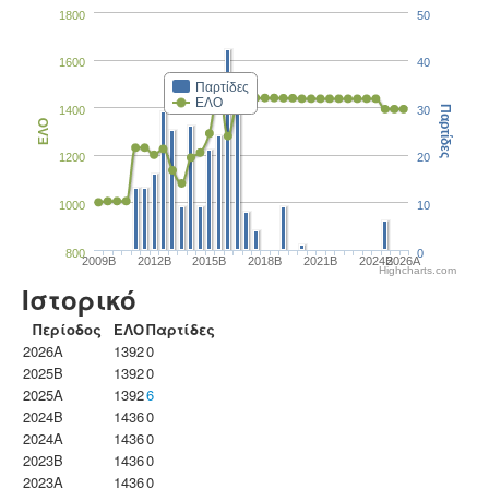
1800
50
1600
40
Παρτίδες
ΕΛΟ
1400
30
Παρτίδες
ΕΛΟ
1200
20
1000
10
800
0
2009B
2012B
2015B
2018B
2021B
2024B
2026A
Highcharts.com
Ιστορικό
Περίοδος
ΕΛΟ
Παρτίδες
2026A
1392
0
2025B
1392
0
2025A
1392
6
2024B
1436
0
2024A
1436
0
2023B
1436
0
2023Α
1436
0