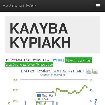
Ελληνικά ΕΛΟ
Περί
ΚΑΛΥΒΑ
ΚΥΡΙΑΚΗ
chesstu.be @ discord
Login
Η/Γ: 02/2002, ΕΣΟ: 37495 | Fide:
4271181
|
Τέλος Εγγραφής/
Ανανέωσης Δελτίου Πληρωμένο
ΕΛΟ και Παρτίδες ΚΑΛΥΒΑ ΚΥΡΙΑΚΗ
Source: chessfed.gr
2000
50
1750
40
Παρτίδες
ΕΛΟ
1500
30