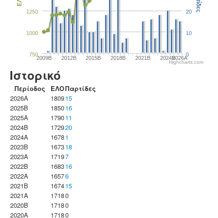
Παρτίδες
ΕΛΟ
1250
20
1000
10
750
0
2009B
2012B
2015B
2018B
2021B
2024B
2026A
Highcharts.com
Ιστορικό
Περίοδος
ΕΛΟ
Παρτίδες
2026A
1809
15
2025B
1850
16
2025A
1790
11
2024B
1729
20
2024A
1678
1
2023B
1673
18
2023Α
1719
7
2022B
1683
16
2022A
1657
6
2021B
1674
15
2021A
1718
0
2020B
1718
0
2020A
1718
0