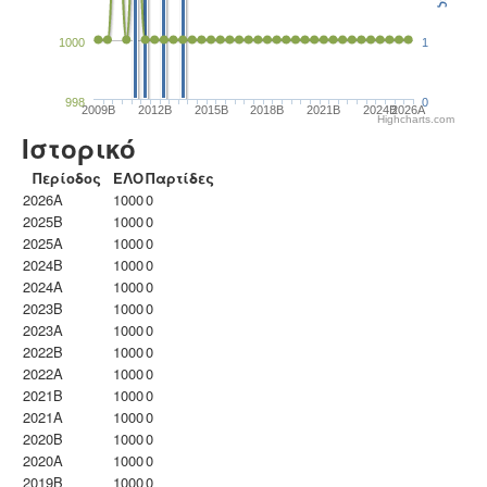
1000
1
998
0
2009B
2012B
2015B
2018B
2021B
2024B
2026A
Highcharts.com
Ιστορικό
Περίοδος
ΕΛΟ
Παρτίδες
2026A
1000
0
2025B
1000
0
2025A
1000
0
2024B
1000
0
2024A
1000
0
2023B
1000
0
2023Α
1000
0
2022B
1000
0
2022A
1000
0
2021B
1000
0
2021A
1000
0
2020B
1000
0
2020A
1000
0
2019B
1000
0