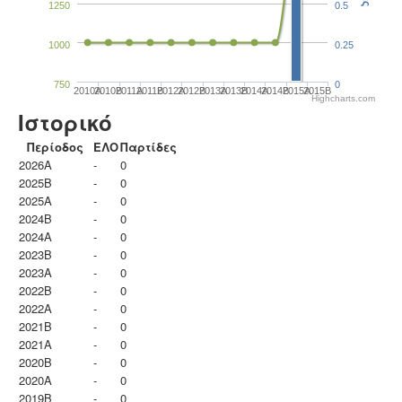
1250
0.5
1000
0.25
750
0
2010A
2010B
2011A
2011B
2012A
2012B
2013A
2013B
2014A
2014B
2015A
2015B
Highcharts.com
Ιστορικό
Περίοδος
ΕΛΟ
Παρτίδες
2026A
-
0
2025B
-
0
2025A
-
0
2024B
-
0
2024A
-
0
2023B
-
0
2023Α
-
0
2022B
-
0
2022A
-
0
2021B
-
0
2021A
-
0
2020B
-
0
2020A
-
0
2019B
-
0