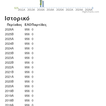
925
0
2011A
2013A
2016A
2018A
2020A
2022A
2024A
2026A
Highcharts.com
Ιστορικό
Περίοδος
ΕΛΟ
Παρτίδες
2026A
956
0
2025B
956
0
2025A
956
0
2024B
956
0
2024A
956
0
2023B
956
0
2023Α
956
0
2022B
956
0
2022A
956
0
2021B
956
0
2021A
956
0
2020B
956
0
2020A
956
0
2019B
956
0
2019A
956
0
2018B
956
0
2018A
956
0