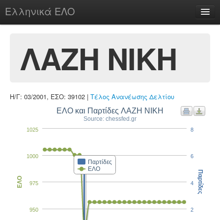
Ελληνικά ΕΛΟ
Περί
ΛΑΖΗ ΝΙΚΗ
chesstu.be @ discord
Η/Γ: 03/2001, ΕΣΟ: 39102 |
Τέλος Ανανέωσης Δελτίου
Login
ΕΛΟ και Παρτίδες ΛΑΖΗ ΝΙΚΗ
Source: chessfed.gr
1025
8
1000
6
Παρτίδες
ΕΛΟ
Παρτίδες
ΕΛΟ
975
4
950
2