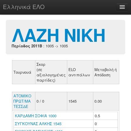
Ελληνικά ΕΛΟ
Περί
ΛΑΖΗ ΝΙΚΗ
Περίοδος 2011B
: 1005 -> 1005
chesstu.be @ discord
Login
Σκορ
(σε
ELO
Μεταβολή ή
Τουρνουά
αξιολογημένες
αντιπάλων
Απόδοση
παρτίδες)
ΑΤΟΜΙΚΟ
ΠΡΩΤ/ΜΑ
0 / 0
1545
0.00
ΤΕΣΣΔΕ
ΚΑΡΔΑΜΗ ΣΟΦΙΑ 1000
0.5
ΣΥΓΚΟΥΝΑΣ ΑΛΚΗΣ 1545
0