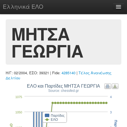
Ελληνικά ΕΛΟ
Περί
ΜΗΤΣΑ
ΓΕΩΡΓΙΑ
chesstu.be @ discord
Login
Η/Γ: 02/2004, ΕΣΟ: 39321 | Fide:
4285140
|
Τέλος Ανανέωσης
Δελτίου
ΕΛΟ και Παρτίδες ΜΗΤΣΑ ΓΕΩΡΓΙΑ
Source: chessfed.gr
1075
4
1050
3
Παρτίδες
ΕΛΟ