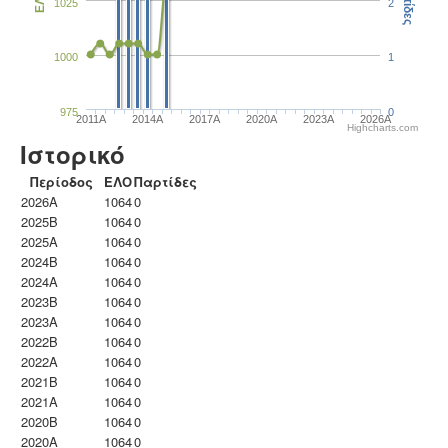
Παρτίδες
ΕΛΟ
1025
2
1000
1
975
0
2011A
2014A
2017A
2020A
2023Α
2026A
Highcharts.com
Ιστορικό
Περίοδος
ΕΛΟ
Παρτίδες
2026A
1064
0
2025B
1064
0
2025A
1064
0
2024B
1064
0
2024A
1064
0
2023B
1064
0
2023Α
1064
0
2022B
1064
0
2022A
1064
0
2021B
1064
0
2021A
1064
0
2020B
1064
0
2020A
1064
0