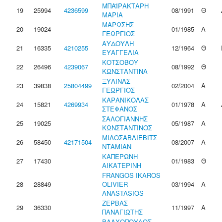
ΜΠΑΪΡΑΚΤΑΡΗ
19
25994
4236599
08/1991
Θ
ΜΑΡΙΑ
ΜΑΡΩΣΗΣ
20
19024
01/1985
Α
ΓΕΩΡΓΙΟΣ
ΑΥΔΟΥΛΗ
21
16335
4210255
12/1964
Θ
ΕΥΑΓΓΕΛΙΑ
ΚΟΤΣΟΒΟΥ
22
26496
4239067
08/1992
Θ
ΚΩΝΣΤΑΝΤΙΝΑ
ΞΥΛΙΝΑΣ
23
39838
25804499
02/2004
Α
ΓΕΩΡΓΙΟΣ
ΚΑΡΑΝΙΚΟΛΑΣ
24
15821
4269934
01/1978
Α
ΣΤΕΦΑΝΟΣ
ΣΑΛΟΓΙΑΝΝΗΣ
25
19025
05/1987
Α
ΚΩΝΣΤΑΝΤΙΝΟΣ
ΜΙΛΟΣΑΒΛΙΕΒΙΤΣ
26
58450
42171504
08/2007
Α
ΝΤΑΜΙΑΝ
ΚΑΠΕΡΩΝΗ
27
17430
01/1983
Θ
ΑΙΚΑΤΕΡΙΝΗ
FRANGOS IKAROS
28
28849
OLIVIER
03/1994
Α
ANASTASIOS
ΖΕΡΒΑΣ
29
36330
11/1997
Α
ΠΑΝΑΓΙΩΤΗΣ
ΒΛΑΧΟΠΟΥΛΟΣ