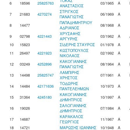
ΤΟΚΑΣ
6
18596
25825763
03/1965
Α
ΑΝΑΣΤΑΣΙΟΣ
ΣΤΡΙΓΚΟΣ
7
21683
4270274
06/1969
Α
ΠΑΝΑΓΙΩΤΗΣ
ΠΑΠΑΔΗΜΗΤΡΙΟΥ
8
14477
08/1968
Α
ΑΔΡΙΑΝΟΣ
ΧΡΥΣΑΦΗΣ
9
02798
4221443
03/1962
Α
ΑΡΓΥΡΗΣ
10
15823
ΣΙΔΕΡΗΣ ΣΤΑΥΡΟΣ
01/1978
Α
ΚΩΣΤΟΠΟΥΛΟΣ
11
26497
4221923
02/1992
Α
ΝΙΚΟΛΑΟΣ
ΚΑΚΟΓΙΑΝΝΗΣ
12
03249
4252896
08/1964
Α
ΠΑΝΑΓΙΩΤΗΣ
ΛΑΜΠΙΡΗΣ
13
14498
25825747
07/1961
Α
ΧΡΗΣΤΟΣ
ΤΟΔΩΡΗΣ
14
14484
42171636
10/1973
Α
ΠΑΝΤΕΛΕΗΜΩΝ
ΚΑΚΟΓΙΑΝΝΗΣ
15
31364
4245180
10/1997
Α
ΔΗΜΗΤΡΙΟΣ
ΣΑΛΟΓΙΑΝΝΗΣ
16
19026
07/1984
Α
ΔΗΜΗΤΡΙΟΣ
ΚΑΡΑΚΑΛΟΣ
17
14687
11/1967
Α
ΓΕΩΡΓΙΟΣ
18
14721
ΜΑΡΩΣΗΣ ΙΩΑΝΝΗΣ
10/1948
Α