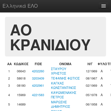
Ελληνικά ΕΛΟ
Περί
ΑΟ
ΚΡΑΝΙΔΙΟΥ
chesstu.be @ discord
Login
ΑΑ
ΚΩΔΙΚΟΣ
FIDE
ΟΝΟΜΑ
Η/Γ
ΦΥΛΟ
Τ
ΣΤΑΥΡΟΥ
1
06643
4202260
12/1969
Α
ΧΡΗΣΤΟΣ
2
58618
3203409
ΤΕΦΑΝΗΣ ΦΩΤΙΟΣ
08/1967
Α
ΚΑΓΚΑΣ
3
08180
4202961
02/1969
Α
ΚΩΝΣΤΑΝΤΙΝΟΣ
ΚΑΨΩΜΕΝΑΚΗΣ
4
15969
4221583
05/1978
Α
ΠΕΤΡΟΣ
ΜΑΡΩΣΗΣ
5
14689
06/1958
Α
ΔΗΜΗΤΡΙΟΣ