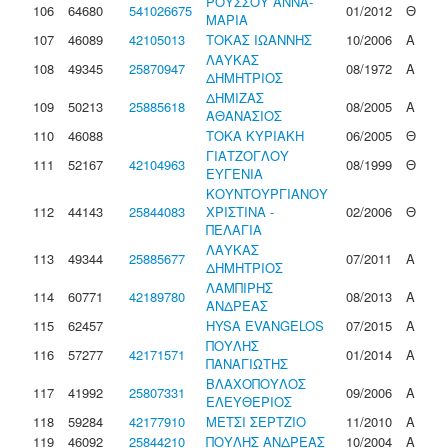
ΡΟΥΣΣΟΥ ΑΝΝΑ-
106
64680
541026675
01/2012
Θ
ΜΑΡΙΑ
107
46089
42105013
ΤΟΚΑΣ ΙΩΑΝΝΗΣ
10/2006
Α
ΛΑΥΚΑΣ
108
49345
25870947
08/1972
Α
ΔΗΜΗΤΡΙΟΣ
ΔΗΜΙΖΑΣ
109
50213
25885618
08/2005
Α
ΑΘΑΝΑΣΙΟΣ
110
46088
ΤΟΚΑ ΚΥΡΙΑΚΗ
06/2005
Θ
ΓΙΑΤΖΟΓΛΟΥ
111
52167
42104963
08/1999
Θ
ΕΥΓΕΝΙΑ
ΚΟΥΝΤΟΥΡΓΙΑΝΟΥ
112
44143
25844083
ΧΡΙΣΤΙΝΑ -
02/2006
Θ
ΠΕΛΑΓΙΑ
ΛΑΥΚΑΣ
113
49344
25885677
07/2011
Α
ΔΗΜΗΤΡΙΟΣ
ΛΑΜΠΙΡΗΣ
114
60771
42189780
08/2013
Α
ΑΝΔΡΕΑΣ
115
62457
HYSA EVANGELOS
07/2015
Α
ΠΟΥΛΗΣ
116
57277
42171571
01/2014
Α
ΠΑΝΑΓΙΩΤΗΣ
ΒΛΑΧΟΠΟΥΛΟΣ
117
41992
25807331
09/2006
Α
ΕΛΕΥΘΕΡΙΟΣ
118
59284
42177910
ΜΕΤΣΙ ΣΕΡΤΖΙΟ
11/2010
Α
119
46092
25844210
ΠΟΥΛΗΣ ΑΝΔΡΕΑΣ
10/2004
Α