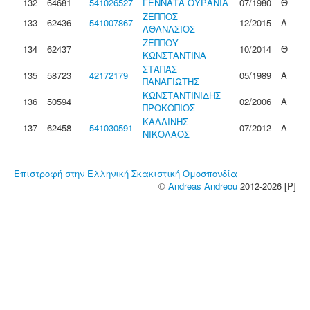
132
64681
541026527
ΓΕΝΝΑΤΑ ΟΥΡΑΝΙΑ
07/1980
Θ
ΖΕΠΠΟΣ
133
62436
541007867
12/2015
Α
ΑΘΑΝΑΣΙΟΣ
ΖΕΠΠΟΥ
134
62437
10/2014
Θ
ΚΩΝΣΤΑΝΤΙΝΑ
ΣΤΑΠΑΣ
135
58723
42172179
05/1989
Α
ΠΑΝΑΓΙΩΤΗΣ
ΚΩΝΣΤΑΝΤΙΝΙΔΗΣ
136
50594
02/2006
Α
ΠΡΟΚΟΠΙΟΣ
ΚΑΛΛΙΝΗΣ
137
62458
541030591
07/2012
Α
ΝΙΚΟΛΑΟΣ
Επιστροφή στην Ελληνική Σκακιστική Ομοσπονδία
©
Andreas Andreou
2012-2026 [P]