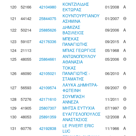
ΚΟΝΤΖΙΛΙΔΗΣ
120
52166
42104980
01/2008
Α
ΕΚΤΩΡΑΣ
ΚΟΥΝΤΟΥΡΓΙΑΝΟΥ
121
44142
25844075
01/2007
Θ
ΑΣΗΜΙΝΑ
ΔΗΜΙΖΑΣ
122
50214
25885626
09/2006
Α
ΒΑΣΙΛΕΙΟΣ
ΜΠΕΚΑΣ
123
59107
42176336
09/2015
Α
ΠΑΝΑΓΙΩΤΗΣ
124
21113
ΜΠΙΑΣ ΓΕΩΡΓΙΟΣ
05/1968
Α
ΑΝΤΩΝΟΠΟΥΛΟΥ
125
48055
25864661
05/2006
Θ
ΑΘΑΝΑΣΙΑ
ΤΟΚΑΣ
126
46090
42105021
ΠΑΝΑΓΙΩΤΗΣ -
06/2010
Α
ΣΤΑΜΑΤΗΣ
ΛΑΥΚΑ ΔΗΜΗΤΡΑ-
127
56593
42109574
09/2007
Θ
ΦΩΤΕΙΝΗ
ΣΟΥΜΠΑΣΗ
128
57276
42171610
11/2011
Θ
ΑΝΝΕΖΑ
129
41905
25807307
ΜΗΤΣΑ ΕΥΤΥΧΙΑ
07/1997
Θ
ΕΥΑΓΓΕΛΟΠΟΥΛΟΣ
130
48053
25891359
12/2008
Α
ΑΝΑΣΤΑΣΙΟΣ
LE PIVERT ERIC
131
60776
42192838
11/1966
Α
LUC