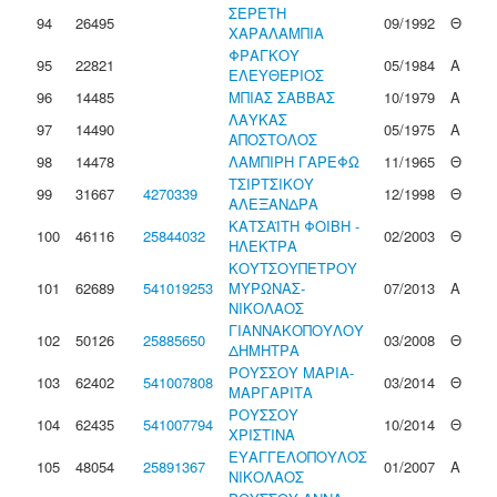
ΣΕΡΕΤΗ
94
26495
09/1992
Θ
ΧΑΡΑΛΑΜΠΙΑ
ΦΡΑΓΚΟΥ
95
22821
05/1984
Α
ΕΛΕΥΘΕΡΙΟΣ
96
14485
ΜΠΙΑΣ ΣΑΒΒΑΣ
10/1979
Α
ΛΑΥΚΑΣ
97
14490
05/1975
Α
ΑΠΟΣΤΟΛΟΣ
98
14478
ΛΑΜΠΙΡΗ ΓΑΡΕΦΩ
11/1965
Θ
ΤΣΙΡΤΣΙΚΟΥ
99
31667
4270339
12/1998
Θ
ΑΛΕΞΑΝΔΡΑ
ΚΑΤΣΑΪΤΗ ΦΟΙΒΗ -
100
46116
25844032
02/2003
Θ
ΗΛΕΚΤΡΑ
ΚΟΥΤΣΟΥΠΕΤΡΟΥ
101
62689
541019253
ΜΥΡΩΝΑΣ-
07/2013
Α
ΝΙΚΟΛΑΟΣ
ΓΙΑΝΝΑΚΟΠΟΥΛΟΥ
102
50126
25885650
03/2008
Θ
ΔΗΜΗΤΡΑ
ΡΟΥΣΣΟΥ ΜΑΡΙΑ-
103
62402
541007808
03/2014
Θ
ΜΑΡΓΑΡΙΤΑ
ΡΟΥΣΣΟΥ
104
62435
541007794
10/2014
Θ
ΧΡΙΣΤΙΝΑ
ΕΥΑΓΓΕΛΟΠΟΥΛΟΣ
105
48054
25891367
01/2007
Α
ΝΙΚΟΛΑΟΣ