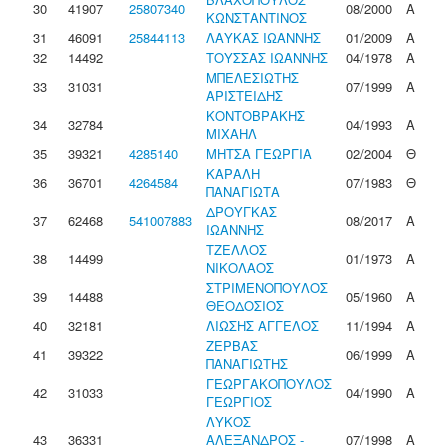
30
41907
25807340
08/2000
Α
ΚΩΝΣΤΑΝΤΙΝΟΣ
31
46091
25844113
ΛΑΥΚΑΣ ΙΩΑΝΝΗΣ
01/2009
Α
32
14492
ΤΟΥΣΣΑΣ ΙΩΑΝΝΗΣ
04/1978
Α
ΜΠΕΛΕΣΙΩΤΗΣ
33
31031
07/1999
Α
ΑΡΙΣΤΕΙΔΗΣ
ΚΟΝΤΟΒΡΑΚΗΣ
34
32784
04/1993
Α
ΜΙΧΑΗΛ
35
39321
4285140
ΜΗΤΣΑ ΓΕΩΡΓΙΑ
02/2004
Θ
ΚΑΡΑΛΗ
36
36701
4264584
07/1983
Θ
ΠΑΝΑΓΙΩΤΑ
ΔΡΟΥΓΚΑΣ
37
62468
541007883
08/2017
Α
ΙΩΑΝΝΗΣ
ΤΖΕΛΛΟΣ
38
14499
01/1973
Α
ΝΙΚΟΛΑΟΣ
ΣΤΡΙΜΕΝΟΠΟΥΛΟΣ
39
14488
05/1960
Α
ΘΕΟΔΟΣΙΟΣ
40
32181
ΛΙΩΣΗΣ ΑΓΓΕΛΟΣ
11/1994
Α
ΖΕΡΒΑΣ
41
39322
06/1999
Α
ΠΑΝΑΓΙΩΤΗΣ
ΓΕΩΡΓΑΚΟΠΟΥΛΟΣ
42
31033
04/1990
Α
ΓΕΩΡΓΙΟΣ
ΛΥΚΟΣ
43
36331
ΑΛΕΞΑΝΔΡΟΣ -
07/1998
Α