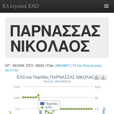
Ελληνικά ΕΛΟ
Περί
ΠΑΡΝΑΣΣΑΣ
ΝΙΚΟΛΑΟΣ
chesstu.be @ discord
Login
Η/Γ: 09/2006, ΕΣΟ: 39333 | Fide:
25819607
|
Τέλος Ανανέωσης
Δελτίου
ΕΛΟ και Παρτίδες ΠΑΡΝΑΣΣΑΣ ΝΙΚΟΛΑΟΣ
Source: chessfed.gr
1025
12.5
1000
10
Παρτίδες
ΕΛΟ
975
7.5