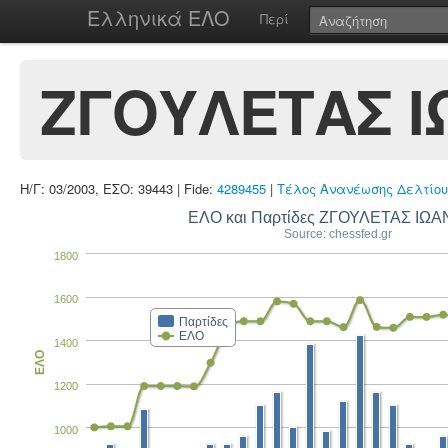
Ελληνικά ΕΛΟ
Περί
ΖΓΟΥΛΕΤΑΣ 
Η/Γ: 03/2003, ΕΣΟ: 39443 | Fide:
4289455
|
Τέλος Ανανέωσης Δελτίου
ΕΛΟ και Παρτίδες ΖΓΟΥΛΕΤΑΣ ΙΩ
Source: chessfed.gr
1800
1600
Παρτίδες
ΕΛΟ
1400
ΕΛΟ
1200
1000