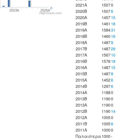
2021A
1507
0
0
2020B
1507
6
2023Α
2026A
Highcharts.com
2020A
1457
15
2019B
1461
18
2019A
1584
31
2018B
1460
16
2018A
1487
9
2017B
1487
29
2017A
1567
10
2016B
1578
18
2016A
1487
15
2015B
1487
8
2015A
1452
6
2014B
1297
6
2014A
1188
0
2013B
1190
0
2013A
1190
0
2012B
1190
14
2012A
1005
0
2011B
1005
6
2011A
1000
0
Παλαιότερα
1000
-