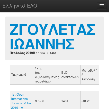
Ελληνικά ΕΛΟ
Περί
ΖΓΟΥΛΕΤΑΣ
ΙΩΑΝΝΗΣ
chesstu.be @ discord
Login
Περίοδος 2019B
: 1584 -> 1461
Σκορ
Μεταβολή
(σε
ELO
Τουρνουά
ή
αξιολογημένες
αντιπάλων
Απόδοση
παρτίδες)
1st Open
International
3.5 / 6
1481
-10.20
Tourn of Volos
2019 - A