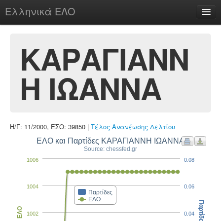
Ελληνικά ΕΛΟ
Περί
ΚΑΡΑΓΙΑΝΝ
Η ΙΩΑΝΝΑ
chesstu.be @ discord
Login
Η/Γ: 11/2000, ΕΣΟ: 39850 |
Τέλος Ανανέωσης Δελτίου
ΕΛΟ και Παρτίδες ΚΑΡΑΓΙΑΝΝΗ ΙΩΑΝΝΑ
Source: chessfed.gr
1006
0.08
1004
0.06
Παρτίδες
ΕΛΟ
Παρτίδες
ΕΛΟ
1002
0.04