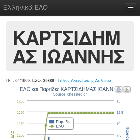
Ελληνικά ΕΛΟ
Περί
ΚΑΡΤΣΙΔΗΜ
ΑΣ ΙΩΑΝΝΗΣ
chesstu.be @ discord
Login
Η/Γ: 04/1969, ΕΣΟ: 39889 |
Τέλος Ανανέωσης Δελτίου
ΕΛΟ και Παρτίδες ΚΑΡΤΣΙΔΗΜΑΣ ΙΩΑΝΝΗΣ
Source: chessfed.gr
1250
15
1200
12.5
Παρτίδες
1150
10
ΕΛΟ
Παρτίδες
ΕΛΟ
1100
7.5