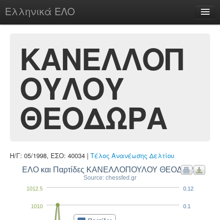
Ελληνικά ΕΛΟ
Περί
ΚΑΝΕΛΛΟΠ
ΟΥΛΟΥ
chesstu.be @ discord
Login
ΘΕΟΔΩΡΑ
Η/Γ: 05/1998, ΕΣΟ: 40034 |
Τέλος Ανανέωσης Δελτίου
ΕΛΟ και Παρτίδες ΚΑΝΕΛΛΟΠΟΥΛΟΥ ΘΕΟΔΩΡΑ
Source: chessfed.gr
1012.5
0.12
1010
0.1