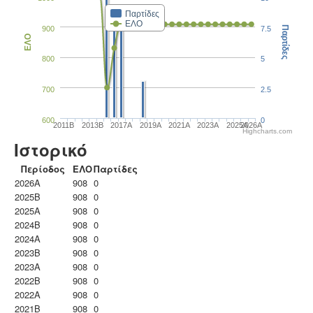
Παρτίδες
ΕΛΟ
900
7.5
Παρτίδες
ΕΛΟ
800
5
700
2.5
600
0
2011B
2013B
2017A
2019A
2021A
2023Α
2025A
2026A
Highcharts.com
Ιστορικό
Περίοδος
ΕΛΟ
Παρτίδες
2026A
908
0
2025B
908
0
2025A
908
0
2024B
908
0
2024A
908
0
2023B
908
0
2023Α
908
0
2022B
908
0
2022A
908
0
2021B
908
0