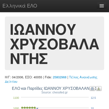
Ελληνικά ΕΛΟ
Περί
ΙΩΑΝΝΟΥ
ΧΡΥΣΟΒΑΛΑ
chesstu.be @ discord
Login
ΝΤΗΣ
Η/Γ: 04/2006, ΕΣΟ: 40055 | Fide:
25802968
|
Τέλος Ανανέωσης
Δελτίου
ΕΛΟ και Παρτίδες ΙΩΑΝΝΟΥ ΧΡΥΣΟΒΑΛΑΝΤΗΣ
Source: chessfed.gr
1100
12.5
1000
10