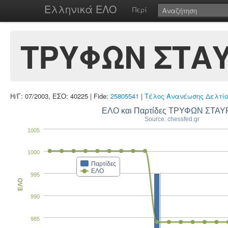
Ελληνικά ΕΛΟ
Περί
ΤΡΥΦΩΝ ΣΤΑ
Η/Γ: 07/2003, ΕΣΟ: 40225 | Fide:
25805541
|
Τέλος Ανανέωσης Δελτίο
ΕΛΟ και Παρτίδες ΤΡΥΦΩΝ ΣΤΑ
Source: chessfed.gr
1005
1000
Παρτίδες
ΕΛΟ
995
ΕΛΟ
990
985