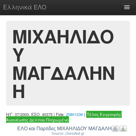
Ελληνικά ΕΛΟ
Περί
ΜΙΧΑΗΛΙΔΟ
Υ
chesstu.be @ discord
Login
ΜΑΓΔΑΛΗΝ
Η
Η/Γ: 07/2003, ΕΣΟ: 40375 | Fide:
25801236
|
Τέλος Εγγραφής/
Ανανέωσης Δελτίου Πληρωμένο
ΕΛΟ και Παρτίδες ΜΙΧΑΗΛΙΔΟΥ ΜΑΓΔΑΛΗΝΗ
Source: chessfed.gr