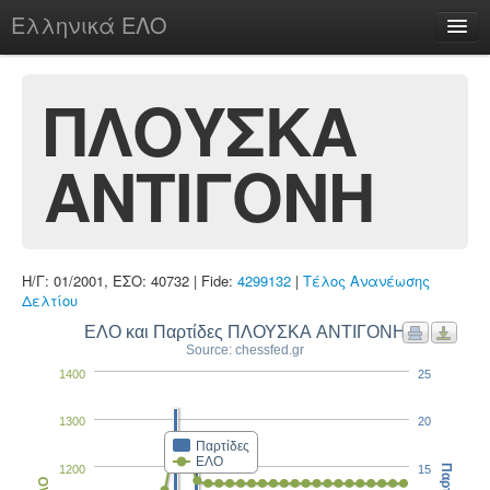
Ελληνικά ΕΛΟ
Περί
ΠΛΟΥΣΚΑ
ΑΝΤΙΓΟΝΗ
chesstu.be @ discord
Login
Η/Γ: 01/2001, ΕΣΟ: 40732 | Fide:
4299132
|
Τέλος Ανανέωσης
Δελτίου
ΕΛΟ και Παρτίδες ΠΛΟΥΣΚΑ ΑΝΤΙΓΟΝΗ
Source: chessfed.gr
1400
25
1300
20
Παρτίδες
ΕΛΟ
1200
15