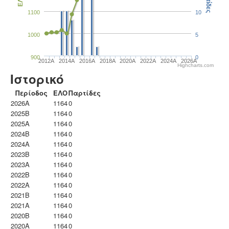
Παρτίδες
ΕΛΟ
1100
10
1000
5
900
0
2012A
2014A
2016A
2018A
2020A
2022A
2024A
2026A
Highcharts.com
Ιστορικό
Περίοδος
ΕΛΟ
Παρτίδες
2026A
1164
0
2025B
1164
0
2025A
1164
0
2024B
1164
0
2024A
1164
0
2023B
1164
0
2023Α
1164
0
2022B
1164
0
2022A
1164
0
2021B
1164
0
2021A
1164
0
2020B
1164
0
2020A
1164
0