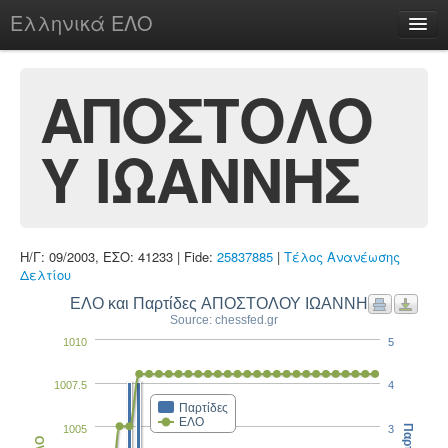
Ελληνικά ΕΛΟ
Περί
ΑΠΟΣΤΟΛΟ
Υ ΙΩΑΝΝΗΣ
chesstu.be @ discord
Login
Η/Γ: 09/2003, ΕΣΟ: 41233 | Fide:
25837885
|
Τέλος Ανανέωσης
Δελτίου
ΕΛΟ και Παρτίδες ΑΠΟΣΤΟΛΟΥ ΙΩΑΝΝΗΣ
Source: chessfed.gr
1010
5
1007.5
4
Παρτίδες
ΕΛΟ
1005
3