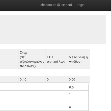
chesstu.be @ discord
Login
Σκορ
(σε
ELO
Μεταβολή ή
αξιολογημένες
αντιπάλων
Απόδοση
παρτίδες)
0 / 0
0
0.00
0.5
1
1
0