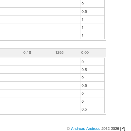
0
0.5
1
1
1
0 / 0
1295
0.00
0
0.5
0
0.5
0
0
0.5
©
Andreas Andreou
2012-2026 [P]