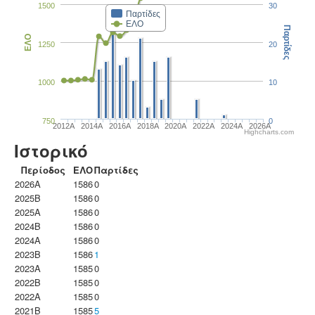
1500
30
Παρτίδες
ΕΛΟ
Παρτίδες
ΕΛΟ
1250
20
1000
10
750
0
2012A
2014A
2016A
2018A
2020A
2022A
2024A
2026A
Highcharts.com
Ιστορικό
Περίοδος
ΕΛΟ
Παρτίδες
2026A
1586
0
2025B
1586
0
2025A
1586
0
2024B
1586
0
2024A
1586
0
2023B
1586
1
2023Α
1585
0
2022B
1585
0
2022A
1585
0
2021B
1585
5