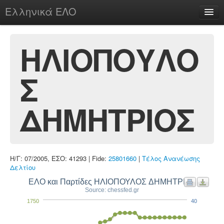
Ελληνικά ΕΛΟ
Περί
ΗΛΙΟΠΟΥΛΟ
Σ
chesstu.be @ discord
Login
ΔΗΜΗΤΡΙΟΣ
Η/Γ: 07/2005, ΕΣΟ: 41293 | Fide:
25801660
|
Τέλος Ανανέωσης
Δελτίου
ΕΛΟ και Παρτίδες ΗΛΙΟΠΟΥΛΟΣ ΔΗΜΗΤΡΙΟΣ
Source: chessfed.gr
1750
40