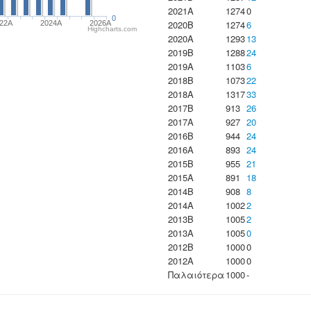
2021A
1274
0
0
2020B
1274
6
22A
2024A
2026A
Highcharts.com
2020A
1293
13
2019B
1288
24
2019A
1103
6
2018B
1073
22
2018A
1317
33
2017B
913
26
2017A
927
20
2016B
944
24
2016A
893
24
2015B
955
21
2015A
891
18
2014B
908
8
2014A
1002
2
2013B
1005
2
2013A
1005
0
2012B
1000
0
2012A
1000
0
Παλαιότερα
1000
-