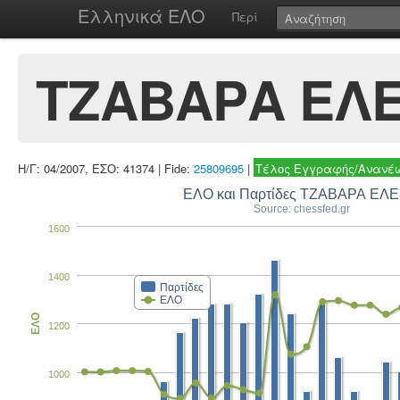
Ελληνικά ΕΛΟ
Περί
ΤΖΑΒΑΡΑ ΕΛ
Η/Γ: 04/2007, ΕΣΟ: 41374 | Fide:
25809695
|
Τέλος Εγγραφής/Ανανέω
ΕΛΟ και Παρτίδες ΤΖΑΒΑΡΑ ΕΛ
Source: chessfed.gr
1600
1400
Παρτίδες
ΕΛΟ
ΕΛΟ
1200
1000