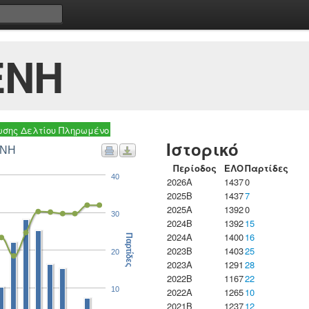
ΕΝΗ
σης Δελτίου Πληρωμένο
Ιστορικό
ΕΝΗ
Περίοδος
ΕΛΟ
Παρτίδες
40
2026A
1437
0
2025B
1437
7
2025A
1392
0
30
2024B
1392
15
2024A
1400
16
Παρτίδες
2023B
1403
25
20
2023Α
1291
28
2022B
1167
22
10
2022A
1265
10
2021B
1237
12