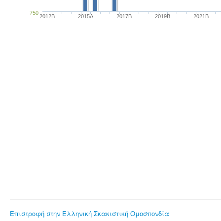
750
2012B
2015A
2017B
2019B
2021B
Επιστροφή στην Ελληνική Σκακιστική Ομοσπονδία