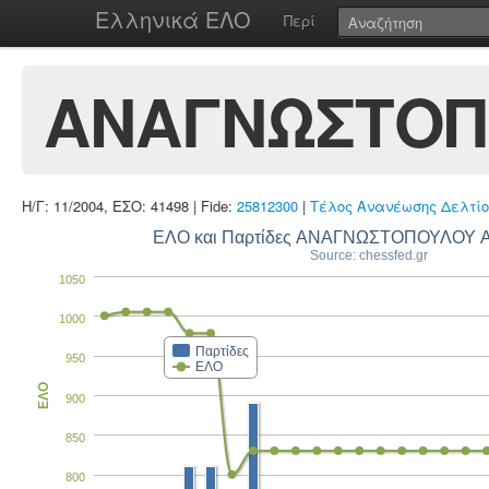
Ελληνικά ΕΛΟ
Περί
ΑΝΑΓΝΩΣΤΟΠ
Η/Γ: 11/2004, ΕΣΟ: 41498 | Fide:
25812300
|
Τέλος Ανανέωσης Δελτίο
ΕΛΟ και Παρτίδες ΑΝΑΓΝΩΣΤΟΠΟΥΛΟΥ 
Source: chessfed.gr
1050
1000
Παρτίδες
950
ΕΛΟ
ΕΛΟ
900
850
800