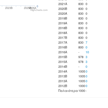
2021A
830
0
0
2020B
830
0
2023B
2025B
2026A
Highcharts.com
2020A
830
0
2019B
830
0
2019A
830
0
2018B
830
0
2018A
830
0
2017B
830
0
2017A
830
7
2016B
800
0
2016A
-
10
2015B
978
3
2015A
978
3
2014B
-
0
2014A
1005
0
2013B
1005
0
2013A
1005
0
2012B
1000
0
Παλαιότερα
1000
-