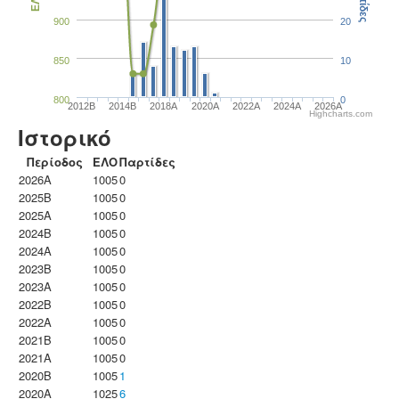
Παρτίδες
ΕΛΟ
900
20
850
10
800
0
2012B
2014B
2018A
2020A
2022A
2024A
2026A
Highcharts.com
Ιστορικό
Περίοδος
ΕΛΟ
Παρτίδες
2026A
1005
0
2025B
1005
0
2025A
1005
0
2024B
1005
0
2024A
1005
0
2023B
1005
0
2023Α
1005
0
2022B
1005
0
2022A
1005
0
2021B
1005
0
2021A
1005
0
2020B
1005
1
2020A
1025
6