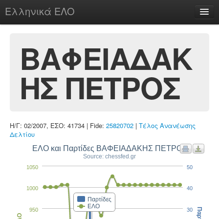
Ελληνικά ΕΛΟ
Περί
ΒΑΦΕΙΑΔΑΚ
ΗΣ ΠΕΤΡΟΣ
chesstu.be @ discord
Login
Η/Γ: 02/2007, ΕΣΟ: 41734 | Fide:
25820702
|
Τέλος Ανανέωσης
Δελτίου
ΕΛΟ και Παρτίδες ΒΑΦΕΙΑΔΑΚΗΣ ΠΕΤΡΟΣ
Source: chessfed.gr
1050
50
1000
40
Παρτίδες
ΕΛΟ
950
30