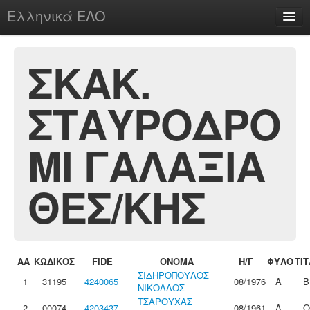
Ελληνικά ΕΛΟ
Περί
ΣΚΑΚ.
ΣΤΑΥΡΟΔΡΟ
chesstu.be @ discord
Login
ΜΙ ΓΑΛΑΞΙΑ
ΘΕΣ/ΚΗΣ
ΑΑ
ΚΩΔΙΚΟΣ
FIDE
ΟΝΟΜΑ
Η/Γ
ΦΥΛΟ
ΤΙ
ΣΙΔΗΡΟΠΟΥΛΟΣ
1
31195
4240065
08/1976
Α
Β
ΝΙΚΟΛΑΟΣ
ΤΣΑΡΟΥΧΑΣ
2
00074
4203437
08/1961
Α