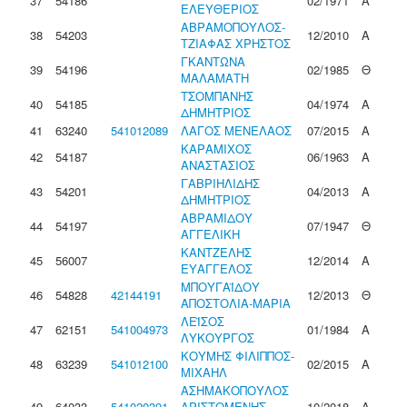
37
54186
02/1971
Α
ΕΛΕΥΘΕΡΙΟΣ
ΑΒΡΑΜΟΠΟΥΛΟΣ-
38
54203
12/2010
Α
ΤΖΙΑΦΑΣ ΧΡΗΣΤΟΣ
ΓΚΑΝΤΩΝΑ
39
54196
02/1985
Θ
ΜΑΛΑΜΑΤΗ
ΤΣΟΜΠΑΝΗΣ
40
54185
04/1974
Α
ΔΗΜΗΤΡΙΟΣ
41
63240
541012089
ΛΑΓΟΣ ΜΕΝΕΛΑΟΣ
07/2015
Α
ΚΑΡΑΜΙΧΟΣ
42
54187
06/1963
Α
ΑΝΑΣΤΑΣΙΟΣ
ΓΑΒΡΙΗΛΙΔΗΣ
43
54201
04/2013
Α
ΔΗΜΗΤΡΙΟΣ
ΑΒΡΑΜΙΔΟΥ
44
54197
07/1947
Θ
ΑΓΓΕΛΙΚΗ
ΚΑΝΤΖΕΛΗΣ
45
56007
12/2014
Α
ΕΥΑΓΓΕΛΟΣ
ΜΠΟΥΓΑΪΔΟΥ
46
54828
42144191
12/2013
Θ
ΑΠΟΣΤΟΛΙΑ-ΜΑΡΙΑ
ΛΕΪΣΟΣ
47
62151
541004973
01/1984
Α
ΛΥΚΟΥΡΓΟΣ
ΚΟΥΜΗΣ ΦΙΛΙΠΠΟΣ-
48
63239
541012100
02/2015
Α
ΜΙΧΑΗΛ
ΑΣΗΜΑΚΟΠΟΥΛΟΣ
49
64033
541020391
ΑΡΙΣΤΟΜΕΝΗΣ-
10/2018
Α