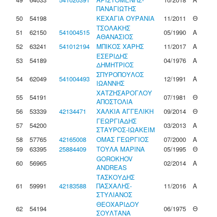
ΠΑΝΑΓΙΩΤΗΣ
50
54198
ΚΕΧΑΓΙΑ ΟΥΡΑΝΙΑ
11/2011
Θ
ΤΣΟΛΑΚΗΣ
51
62150
541004515
05/1990
Α
ΑΘΑΝΑΣΙΟΣ
52
63241
541012194
ΜΠΙΚΟΣ ΧΑΡΗΣ
11/2017
Α
ΕΣΕΡΙΔΗΣ
53
54189
04/1976
Α
ΔΗΜΗΤΡΙΟΣ
ΣΠΥΡΟΠΟΥΛΟΣ
54
62049
541004493
12/1991
Α
ΙΩΑΝΝΗΣ
ΧΑΤΖΗΣΑΡΟΓΛΟΥ
55
54191
07/1981
Θ
ΑΠΟΣΤΟΛΙΑ
56
53339
42134471
ΧΑΛΚΙΑ ΑΓΓΕΛΙΚΗ
09/2014
Θ
ΓΕΩΡΓΙΑΔΗΣ
57
54200
03/2013
Α
ΣΤΑΥΡΟΣ-ΙΩΑΚΕΙΜ
58
57765
42165008
ΟΜΑΣ ΓΕΩΡΓΙΟΣ
07/2000
Α
59
63395
25884409
ΤΟΥΛΑ ΜΑΡΙΝΑ
05/1995
Θ
GOROKHOV
60
56965
02/2014
Α
ANDREAS
ΤΑΣΚΟΥΔΗΣ
61
59991
42183588
ΠΑΣΧΑΛΗΣ-
11/2016
Α
ΣΤΥΛΙΑΝΟΣ
ΘΕΟΧΑΡΙΔΟΥ
62
54194
06/1975
Θ
ΣΟΥΛΤΑΝΑ