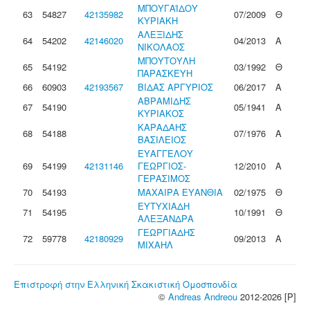
ΜΠΟΥΓΑΪΔΟΥ
63
54827
42135982
07/2009
Θ
ΚΥΡΙΑΚΗ
ΑΛΕΞΙΔΗΣ
64
54202
42146020
04/2013
Α
ΝΙΚΟΛΑΟΣ
ΜΠΟΥΤΟΥΛΗ
65
54192
03/1992
Θ
ΠΑΡΑΣΚΕΥΗ
66
60903
42193567
ΒΙΔΑΣ ΑΡΓΥΡΙΟΣ
06/2017
Α
ΑΒΡΑΜΙΔΗΣ
67
54190
05/1941
Α
ΚΥΡΙΑΚΟΣ
ΚΑΡΑΔΑΗΣ
68
54188
07/1976
Α
ΒΑΣΙΛΕΙΟΣ
ΕΥΑΓΓΕΛΟΥ
69
54199
42131146
ΓΕΩΡΓΙΟΣ-
12/2010
Α
ΓΕΡΑΣΙΜΟΣ
70
54193
ΜΑΧΑΙΡΑ ΕΥΑΝΘΙΑ
02/1975
Θ
ΕΥΤΥΧΙΑΔΗ
71
54195
10/1991
Θ
ΑΛΕΞΑΝΔΡΑ
ΓΕΩΡΓΙΑΔΗΣ
72
59778
42180929
09/2013
Α
ΜΙΧΑΗΛ
Επιστροφή στην Ελληνική Σκακιστική Ομοσπονδία
©
Andreas Andreou
2012-2026 [P]