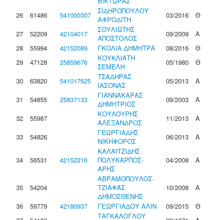
ΒΙΚΤΩΡΑΣ
ΣΙΔΗΡΟΠΟΥΛΟΥ
26
61486
541000307
03/2016
Θ
ΑΦΡΟΔΙΤΗ
ΣΟΥΛΙΩΤΗΣ
27
52209
42104017
09/2009
Α
ΑΠΟΣΤΟΛΟΣ
28
55994
42152089
ΓΚΟΛΙΑ ΔΗΜΗΤΡΑ
08/2016
Θ
ΚΟΥΚΛΙΑΤΗ
29
47128
25859676
05/1980
Θ
ΣΕΜΕΛΗ
ΤΣΑΔΗΡΑΣ
30
63820
541017625
05/2013
Α
ΙΑΣΟΝΑΣ
ΓΙΑΝΝΑΚΑΡΑΣ
31
54855
25837133
09/2003
Α
ΔΗΜΗΤΡΙΟΣ
ΚΟΥΛΟΥΡΗΣ
32
55987
11/2013
Α
ΑΛΕΞΑΝΔΡΟΣ
ΓΕΩΡΓΙΑΔΗΣ
33
54826
06/2013
Α
ΝΙΚΗΦΟΡΟΣ
ΚΑΛΑΪΤΖΙΔΗΣ
34
56531
42152216
ΠΟΛΥΚΑΡΠΟΣ-
04/2008
Α
ΑΡΗΣ
ΑΒΡΑΜΟΠΟΥΛΟΣ-
35
54204
ΤΖΙΑΦΑΣ
10/2008
Α
ΔΗΜΟΣΘΕΝΗΣ
36
59779
42180937
ΓΕΩΡΓΙΑΔΟΥ ΑΛΙΝ
09/2015
Θ
ΤΑΓΚΑΛΟΓΛΟΥ