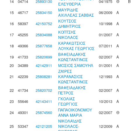
14
04714
25893130
04/1975
Θ
Β
ΕΛΕΥΘΕΡΙΑ
ΜΑΥΡΙΔΗΣ
15
46717
25834150
06/2009
Α
ΑΧΙΛΛΕΑΣ ΣΑΒΒΑΣ
ΚΟΥΤΣΟΣ
16
58397
42150752
10/1998
Α
ΔΗΜΗΤΡΙΟΣ
ΚΟΠΤΣΗΣ
17
45255
25834088
01/2007
Α
ΝΙΚΟΛΑΟΣ
ΚΑΡΑΚΩΤΣΙΟΣ
18
49366
25877658
07/2011
Α
ΛΟΥΚΑΣ ΓΕΩΡΓΙΟΣ
ΒΑΦΕΙΑΔΑΚΗΣ
19
41733
25820699
02/2007
Α
ΚΩΝΣΤΑΝΤΙΝΟΣ
20
34389
42142911
ΜΟΣΙΟΣ ΣΑΜΟΥΗΛ
01/2001
Α
ΖΑΪΡΕΣ
21
42239
25808281
ΚΑΡΑΝΑΣΙΟΣ
12/1993
Α
ΚΩΝΣΤΑΝΤΙΝΟΣ
ΒΑΦΕΙΑΔΑΚΗΣ
22
41734
25820702
02/2007
Α
ΠΕΤΡΟΣ
ΓΚΟΛΙΑΣ
23
55646
42143411
10/2013
Α
ΓΕΩΡΓΙΟΣ
ΠΑΠΑΟΙΚΟΝΟΜΟΥ
24
49301
25874560
02/2007
Θ
ΑΝΝΑ ΜΑΡΙΑ
ΝΙΚΟΛΑΪΔΗΣ
25
53347
42121205
ΝΙΚΟΛΑΟΣ-
12/2009
Α