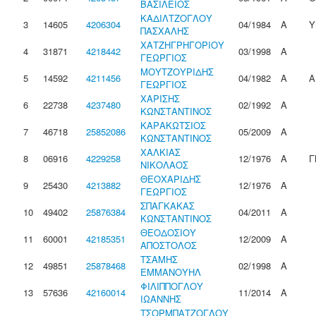
ΒΑΣΙΛΕΙΟΣ
ΚΑΔΙΛΤΖΟΓΛΟΥ
3
14605
4206304
04/1984
Α
Υ
ΠΑΣΧΑΛΗΣ
ΧΑΤΖΗΓΡΗΓΟΡΙΟΥ
4
31871
4218442
03/1998
Α
ΓΕΩΡΓΙΟΣ
ΜΟΥΤΖΟΥΡΙΔΗΣ
5
14592
4211456
04/1982
Α
Α
ΓΕΩΡΓΙΟΣ
ΧΑΡΙΣΗΣ
6
22738
4237480
02/1992
Α
ΚΩΝΣΤΑΝΤΙΝΟΣ
ΚΑΡΑΚΩΤΣΙΟΣ
7
46718
25852086
05/2009
Α
ΚΩΝΣΤΑΝΤΙΝΟΣ
ΧΑΛΚΙΑΣ
8
06916
4229258
12/1976
Α
Γ
ΝΙΚΟΛΑΟΣ
ΘΕΟΧΑΡΙΔΗΣ
9
25430
4213882
12/1976
Α
ΓΕΩΡΓΙΟΣ
ΣΠΑΓΚΑΚΑΣ
10
49402
25876384
04/2011
Α
ΚΩΝΣΤΑΝΤΙΝΟΣ
ΘΕΟΔΟΣΙΟΥ
11
60001
42185351
12/2009
Α
ΑΠΟΣΤΟΛΟΣ
ΤΣΑΜΗΣ
12
49851
25878468
02/1998
Α
ΕΜΜΑΝΟΥΗΛ
ΦΙΛΙΠΠΟΓΛΟΥ
13
57636
42160014
11/2014
Α
ΙΩΑΝΝΗΣ
ΤΣΟΡΜΠΑΤΖΟΓΛΟΥ