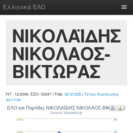
Ελληνικά ΕΛΟ
Περί
ΝΙΚΟΛΑΪΔΗΣ
ΝΙΚΟΛΑΟΣ-
chesstu.be @ discord
Login
ΒΙΚΤΩΡΑΣ
Η/Γ: 12/2009, ΕΣΟ: 53347 | Fide:
42121205
|
Τέλος Ανανέωσης
Δελτίου
ΕΛΟ και Παρτίδες ΝΙΚΟΛΑΪΔΗΣ ΝΙΚΟΛΑΟΣ-ΒΙΚΤΩΡΑΣ
Source: chessfed.gr
1050
25
1000
20