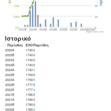
Παρτίδες
ΕΛΟ
1250
20
1000
10
750
0
2012B
2014B
2016B
2018B
2020B
2022B
2024B
2026A
Highcharts.com
Ιστορικό
Περίοδος
ΕΛΟ
Παρτίδες
2026A
1740
0
2025B
1740
0
2025A
1740
0
2024B
1740
0
2024A
1740
3
2023B
1759
0
2023Α
1759
5
2022B
1777
0
2022A
1777
4
2021B
1785
0
2021A
1785
0
2020B
1785
0
2020A
1785
0