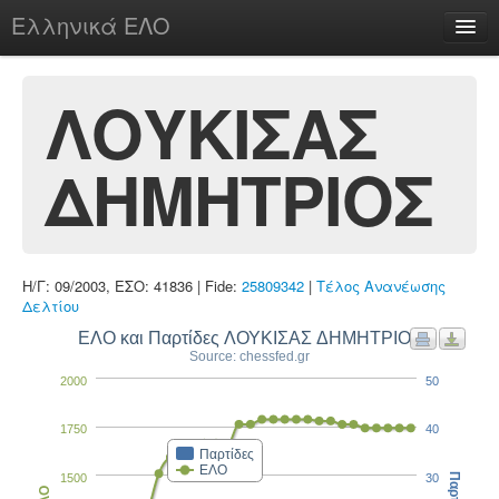
Ελληνικά ΕΛΟ
Περί
ΛΟΥΚΙΣΑΣ
ΔΗΜΗΤΡΙΟΣ
chesstu.be @ discord
Login
Η/Γ: 09/2003, ΕΣΟ: 41836 | Fide:
25809342
|
Τέλος Ανανέωσης
Δελτίου
ΕΛΟ και Παρτίδες ΛΟΥΚΙΣΑΣ ΔΗΜΗΤΡΙΟΣ
Source: chessfed.gr
2000
50
1750
40
Παρτίδες
ΕΛΟ
1500
30