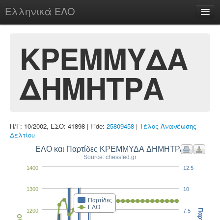
Ελληνικά ΕΛΟ
Περί
ΚΡΕΜΜΥΔΑ
ΔΗΜΗΤΡΑ
chesstu.be @ discord
Login
Η/Γ: 10/2002, ΕΣΟ: 41898 | Fide:
25809458
|
Τέλος Ανανέωσης
Δελτίου
ΕΛΟ και Παρτίδες ΚΡΕΜΜΥΔΑ ΔΗΜΗΤΡΑ
Source: chessfed.gr
1400
12.5
1300
10
Παρτίδες
ΕΛΟ
1200
7.5