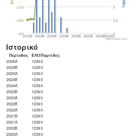
Παρτίδες
ΕΛΟ
1100
5
1000
2.5
900
0
2012B
2014B
2016B
2018B
2020B
2022B
2024B
2026A
Highcharts.com
Ιστορικό
Περίοδος
ΕΛΟ
Παρτίδες
2026A
1239
0
2025B
1239
0
2025A
1239
0
2024B
1239
0
2024A
1239
0
2023B
1239
0
2023Α
1239
0
2022B
1239
0
2022A
1239
0
2021B
1239
0
2021A
1239
0
2020B
1239
0
2020A
1239
0