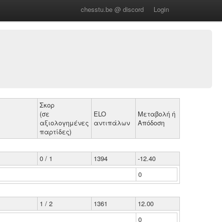
chesstu.be @ discord
Login
Σκορ
(σε
ELO
Μεταβολή ή
αξιολογημένες
αντιπάλων
Απόδοση
παρτίδες)
0 / 1
1394
-12.40
0
1 / 2
1361
12.00
0