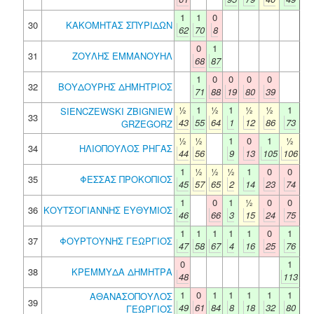
1
1
0
30
ΚΑΚΟΜΗΤΑΣ ΣΠΥΡΙΔΩΝ
62
70
8
0
1
31
ΖΟΥΛΗΣ ΕΜΜΑΝΟΥΗΛ
68
87
1
0
0
0
0
32
ΒΟΥΔΟΥΡΗΣ ΔΗΜΗΤΡΙΟΣ
71
88
19
80
39
½
1
½
1
½
½
1
SIENCZEWSKI ZBIGNIEW
33
43
55
64
1
12
86
73
GRZEGORZ
½
½
1
0
1
½
34
ΗΛΙΟΠΟΥΛΟΣ ΡΗΓΑΣ
44
56
9
13
105
106
1
½
½
½
1
0
0
35
ΦΕΣΣΑΣ ΠΡΟΚΟΠΙΟΣ
45
57
65
2
14
23
74
1
0
1
½
0
0
36
ΚΟΥΤΣΟΓΙΑΝΝΗΣ ΕΥΘΥΜΙΟΣ
46
66
3
15
24
75
1
1
1
1
1
0
1
37
ΦΟΥΡΤΟΥΝΗΣ ΓΕΩΡΓΙΟΣ
47
58
67
4
16
25
76
0
1
38
ΚΡΕΜΜΥΔΑ ΔΗΜΗΤΡΑ
48
113
1
0
1
1
1
1
1
ΑΘΑΝΑΣΟΠΟΥΛΟΣ
39
49
61
84
8
18
32
80
ΓΕΩΡΓΙΟΣ