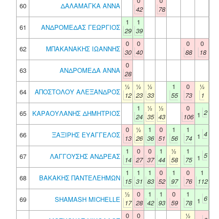
0
0
60
ΔΑΛΑΜΑΓΚΑ ΑΝΝΑ
42
78
1
1
61
ΑΝΔΡΟΜΕΔΑΣ ΓΕΩΡΓΙΟΣ
29
39
0
0
0
0
62
ΜΠΑΚΑΝΑΚΗΣ ΙΩΑΝΝΗΣ
30
40
88
18
0
63
ΑΝΔΡΟΜΕΔΑ ΑΝΝΑ
28
½
½
½
1
0
½
64
ΑΠΟΣΤΟΛΟΥ ΑΛΕΞΑΝΔΡΟΣ
12
23
33
55
73
1
1
½
½
0
2
65
ΚΑΡΑΟΥΛΑΝΗΣ ΔΗΜΗΤΡΙΟΣ
1
24
35
43
106
0
½
1
0
1
1
4
66
ΞΑΞΙΡΗΣ ΕΥΑΓΓΕΛΟΣ
1
13
26
36
51
56
74
1
0
0
1
½
1
5
67
ΛΑΓΓΟΥΣΗΣ ΑΝΔΡΕΑΣ
1
14
27
37
44
58
75
1
1
1
0
1
0
1
68
ΒΑΚΑΚΗΣ ΠΑΝΤΕΛΕΗΜΩΝ
15
31
83
52
97
76
112
½
0
1
1
0
1
6
69
SHAMASH MICHELLE
1
17
28
42
93
59
78
0
0
½