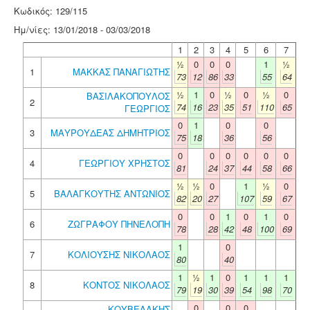
Κωδικός: 129/115
Ημ/νίες: 13/01/2018 - 03/03/2018
1
2
3
4
5
6
7
½
0
0
0
1
½
1
ΜΑΚΚΑΣ ΠΑΝΑΓΙΩΤΗΣ
73
12
86
33
55
64
½
1
0
½
0
½
0
ΒΑΣΙΛΑΚΟΠΟΥΛΟΣ
2
74
16
23
35
51
110
65
ΓΕΩΡΓΙΟΣ
0
1
0
0
3
ΜΑΥΡΟΥΔΕΑΣ ΔΗΜΗΤΡΙΟΣ
75
18
36
56
0
0
0
0
0
0
4
ΓΕΩΡΓΙΟΥ ΧΡΗΣΤΟΣ
81
24
37
44
58
66
½
½
0
1
½
0
5
ΒΑΛΑΓΚΟΥΤΗΣ ΑΝΤΩΝΙΟΣ
82
20
27
107
59
67
0
0
1
0
1
0
6
ΖΩΓΡΑΦΟΥ ΠΗΝΕΛΟΠΗ
78
28
42
48
100
69
1
0
7
ΚΟΛΙΟΥΣΗΣ ΝΙΚΟΛΑΟΣ
80
40
1
½
1
0
1
1
1
8
ΚΟΝΤΟΣ ΝΙΚΟΛΑΟΣ
79
19
30
39
54
98
70
0
0
0
ΚΟΥΒΕΛΑΚΗΣ