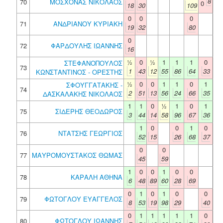
8
70
ΜΟΣΧΟΝΑΣ ΝΙΚΟΛΑΟΣ
0
18
30
109
0
0
0
71
ΑΝΔΡΙΑΝΟΥ ΚΥΡΙΑΚΗ
19
32
80
0
72
ΦΑΡΔΟΥΛΗΣ ΙΩΑΝΝΗΣ
16
½
0
½
1
1
1
0
ΣΤΕΦΑΝΟΠΟΥΛΟΣ
73
1
43
12
55
86
64
33
ΚΩΝΣΤΑΝΤΙΝΟΣ - ΟΡΕΣΤΗΣ
½
0
0
1
1
0
1
ΣΦΟΥΓΓΑΤΑΚΗΣ -
74
2
51
13
56
24
66
35
ΔΑΣΚΑΛΑΚΗΣ ΝΙΚΟΛΑΟΣ
1
1
0
½
1
0
1
75
ΣΙΔΕΡΗΣ ΘΕΟΔΩΡΟΣ
3
44
14
58
96
67
36
1
0
0
1
0
76
ΝΤΑΤΣΗΣ ΓΕΩΡΓΙΟΣ
52
15
26
68
37
0
0
77
ΜΑΥΡΟΜΟΥΣΤΑΚΟΣ ΘΩΜΑΣ
45
59
1
0
0
1
0
0
78
ΚΑΡΑΛΗ ΑΘΗΝΑ
6
48
89
60
28
69
0
1
0
1
0
0
79
ΦΩΤΟΓΛΟΥ ΕΥΑΓΓΕΛΟΣ
8
53
19
98
29
40
0
1
1
1
1
1
0
80
ΦΩΤΟΓΛΟΥ ΙΩΑΝΝΗΣ