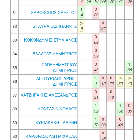
7
54
18
99
32
71
39
1
0
81
ΧΑΡΟΚΟΠΟΣ ΧΡΗΣΤΟΣ
4
20
½
0
82
ΣΤΑΥΡΑΚΑΣ ΙΩΑΝΝΗΣ
5
97
0
83
ΚΟΚΟΝΔΥΛΗΣ ΣΤΥΛΙΑΝΟΣ
68
0
84
ΒΑΛΑΤΑΣ ΔΗΜΗΤΡΙΟΣ
39
0
1
ΠΑΠΑΔΗΜΗΤΡΙΟΥ
85
40
88
ΔΗΜΗΤΡΙΟΣ
1
0
0
½
½
ΑΓΓΟΥΡΙΔΗΣ ΑΡΗΣ -
86
1
12
73
33
43
ΔΗΜΗΤΡΙΟΣ
0
0
87
ΧΑΤΖΗΓΑΚΗΣ ΑΛΕΞΑΝΔΡΟΣ
31
46
1
1
0
88
ΔΟΝΤΑΣ ΝΙΚΟΛΑΟΣ
32
62
85
1
0
0
89
ΚΥΡΙΑΚΑΚΗ ΓΑΛΗΝΗ
78
28
48
0
90
ΚΑΡΑΦΑΣΟΥΛΗ ΜΙΧΑΕΛΑ
48