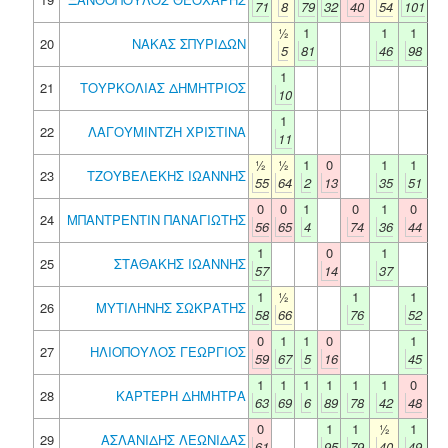
71
8
79
32
40
54
101
½
1
1
1
20
ΝΑΚΑΣ ΣΠΥΡΙΔΩΝ
5
81
46
98
1
21
ΤΟΥΡΚΟΛΙΑΣ ΔΗΜΗΤΡΙΟΣ
10
1
22
ΛΑΓΟΥΜΙΝΤΖΗ ΧΡΙΣΤΙΝΑ
11
½
½
1
0
1
1
23
ΤΖΟΥΒΕΛΕΚΗΣ ΙΩΑΝΝΗΣ
55
64
2
13
35
51
0
0
1
0
1
0
24
ΜΠΑΝΤΡΕΝΤΙΝ ΠΑΝΑΓΙΩΤΗΣ
56
65
4
74
36
44
1
0
1
25
ΣΤΑΘΑΚΗΣ ΙΩΑΝΝΗΣ
57
14
37
1
½
1
1
26
ΜΥΤΙΛΗΝΗΣ ΣΩΚΡΑΤΗΣ
58
66
76
52
0
1
1
0
1
27
ΗΛΙΟΠΟΥΛΟΣ ΓΕΩΡΓΙΟΣ
59
67
5
16
45
1
1
1
1
1
1
0
28
ΚΑΡΤΕΡΗ ΔΗΜΗΤΡΑ
63
69
6
89
78
42
48
0
1
1
½
1
29
ΑΣΛΑΝΙΔΗΣ ΛΕΩΝΙΔΑΣ
61
95
79
40
49