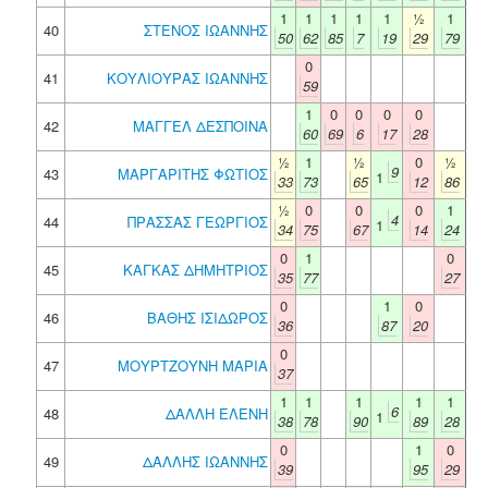
1
1
1
1
1
½
1
40
ΣΤΕΝΟΣ ΙΩΑΝΝΗΣ
50
62
85
7
19
29
79
0
41
ΚΟΥΛΙΟΥΡΑΣ ΙΩΑΝΝΗΣ
59
1
0
0
0
0
42
ΜΑΓΓΕΛ ΔΕΣΠΟΙΝΑ
60
69
6
17
28
½
1
½
0
½
9
43
ΜΑΡΓΑΡΙΤΗΣ ΦΩΤΙΟΣ
1
33
73
65
12
86
½
0
0
0
1
4
44
ΠΡΑΣΣΑΣ ΓΕΩΡΓΙΟΣ
1
34
75
67
14
24
0
1
0
45
ΚΑΓΚΑΣ ΔΗΜΗΤΡΙΟΣ
35
77
27
0
1
0
46
ΒΑΘΗΣ ΙΣΙΔΩΡΟΣ
36
87
20
0
47
ΜΟΥΡΤΖΟΥΝΗ ΜΑΡΙΑ
37
1
1
1
1
1
6
48
ΔΑΛΛΗ ΕΛΕΝΗ
1
38
78
90
89
28
0
1
0
49
ΔΑΛΛΗΣ ΙΩΑΝΝΗΣ
39
95
29