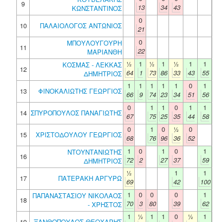
9
13
34
43
ΚΩΝΣΤΑΝΤΙΝΟΣ
0
10
ΠΑΛΑΙΟΛΟΓΟΣ ΑΝΤΩΝΙΟΣ
21
0
ΜΠΟΥΛΟΥΓΟΥΡΗ
11
22
ΜΑΡΙΑΝΘΗ
½
1
½
1
½
1
1
ΚΟΣΜΑΣ - ΛΕΚΚΑΣ
12
64
1
73
86
33
43
55
ΔΗΜΗΤΡΙΟΣ
1
1
1
1
1
0
1
13
ΦΙΝΟΚΑΛΙΩΤΗΣ ΓΕΩΡΓΙΟΣ
66
9
74
23
34
51
56
0
1
1
0
1
1
14
ΣΠΥΡΟΠΟΥΛΟΣ ΠΑΝΑΓΙΩΤΗΣ
67
75
25
35
44
58
0
1
0
½
0
15
ΧΡΙΣΤΟΔΟΥΛΟΥ ΓΕΩΡΓΙΟΣ
68
76
96
36
52
1
0
1
0
1
ΝΤΟΥΝΤΑΝΙΩΤΗΣ
16
72
2
27
37
59
ΔΗΜΗΤΡΙΟΣ
½
1
1
17
ΠΑΤΕΡΑΚΗ ΑΡΓΥΡΩ
69
42
100
1
0
0
0
1
ΠΑΠΑΝΑΣΤΑΣΙΟΥ ΝΙΚΟΛΑΟΣ
18
70
3
80
39
62
- ΧΡΗΣΤΟΣ
1
½
1
1
0
½
1
19
ΞΑΝΘΟΠΟΥΛΟΣ ΘΕΟΧΑΡΗΣ