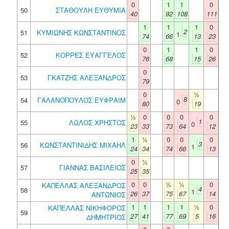
0
1
1
0
50
ΣΤΑΘΟΥΛΗ ΕΥΘΥΜΙΑ
40
92
108
111
1
1
1
0
2
51
ΚΥΜΙΩΝΗΣ ΚΩΝΣΤΑΝΤΙΝΟΣ
1
74
66
13
23
0
1
1
0
52
ΚΟΡΡΕΣ ΕΥΑΓΓΕΛΟΣ
76
68
15
26
0
53
ΓΚΑΤΖΗΣ ΑΛΕΞΑΝΔΡΟΣ
79
0
½
8
54
ΓΑΛΑΝΟΠΟΥΛΟΣ ΕΥΦΡΑΙΜ
0
80
19
½
0
0
0
0
1
55
ΛΩΛΟΣ ΧΡΗΣΤΟΣ
0
23
33
73
64
12
1
½
0
0
0
3
56
ΚΩΝΣΤΑΝΤΙΝΙΔΗΣ ΜΙΧΑΗΛ
1
24
34
74
66
13
0
½
57
ΓΙΑΝΝΑΣ ΒΑΣΙΛΕΙΟΣ
25
35
0
0
½
½
0
ΚΑΠΕΛΛΑΣ ΑΛΕΞΑΝΔΡΟΣ
4
58
1
26
37
75
67
14
ΑΝΤΩΝΙΟΣ
1
1
1
1
½
0
ΚΑΠΕΛΛΑΣ ΝΙΚΗΦΟΡΟΣ
59
27
41
77
69
5
16
ΔΗΜΗΤΡΙΟΣ