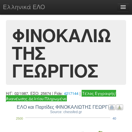
Ελληνικά ΕΛΟ
Περί
ΦΙΝΟΚΑΛΙΩ
ΤΗΣ
chesstu.be @ discord
Login
ΓΕΩΡΓΙΟΣ
Η/Γ: 02/1987, ΕΣΟ: 25674 | Fide:
4217144
|
Τέλος Εγγραφής/
Ανανέωσης Δελτίου Πληρωμένο
ΕΛΟ και Παρτίδες ΦΙΝΟΚΑΛΙΩΤΗΣ ΓΕΩΡΓΙΟΣ
Source: chessfed.gr
2500
40