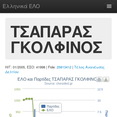
Ελληνικά ΕΛΟ
Περί
ΤΣΑΠΑΡΑΣ
ΓΚΟΛΦΙΝΟΣ
chesstu.be @ discord
Login
Η/Γ: 01/2005, ΕΣΟ: 41998 | Fide:
25813412
|
Τέλος Ανανέωσης
Δελτίου
ΕΛΟ και Παρτίδες ΤΣΑΠΑΡΑΣ ΓΚΟΛΦΙΝΟΣ
Source: chessfed.gr
1050
12.5
1000
10
Παρτίδες
ΕΛΟ
950
7.5