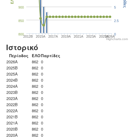
Παρτίδες
ΕΛΟ
900
5
850
2.5
800
0
2012B
2015A
2017A
2019A
2021A
2023Α
2025A
2026A
Highcharts.com
Ιστορικό
Περίοδος
ΕΛΟ
Παρτίδες
2026A
862
0
2025B
862
0
2025A
862
0
2024B
862
0
2024A
862
0
2023B
862
0
2023Α
862
0
2022B
862
0
2022A
862
0
2021B
862
0
2021A
862
0
2020B
862
0
2020A
862
0