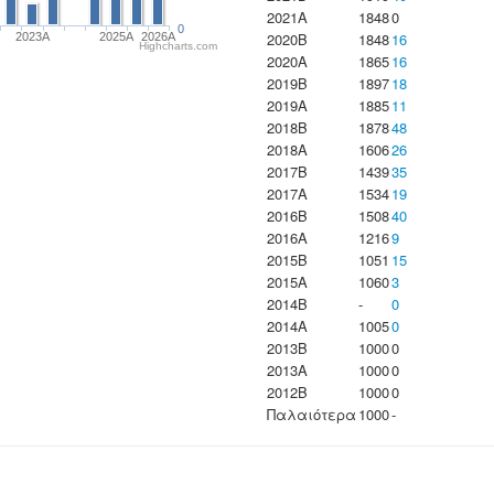
2021A
1848
0
0
2020B
1848
16
2023Α
2025A
2026A
Highcharts.com
2020A
1865
16
2019B
1897
18
2019A
1885
11
2018B
1878
48
2018A
1606
26
2017B
1439
35
2017A
1534
19
2016B
1508
40
2016A
1216
9
2015B
1051
15
2015A
1060
3
2014B
-
0
2014A
1005
0
2013B
1000
0
2013A
1000
0
2012B
1000
0
Παλαιότερα
1000
-