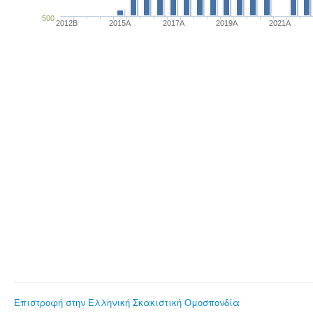
500
2012B
2015A
2017A
2019A
2021A
Επιστροφή στην Ελληνική Σκακιστική Ομοσπονδία