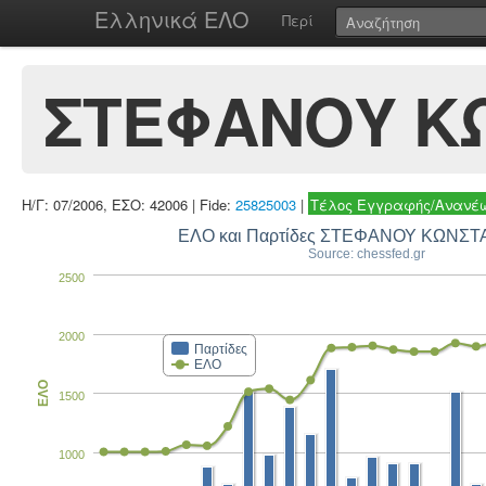
Ελληνικά ΕΛΟ
Περί
ΣΤΕΦΑΝΟΥ Κ
Η/Γ: 07/2006, ΕΣΟ: 42006 | Fide:
25825003
|
Τέλος Εγγραφής/Ανανέω
ΕΛΟ και Παρτίδες ΣΤΕΦΑΝΟΥ ΚΩΝΣ
Source: chessfed.gr
2500
2000
Παρτίδες
ΕΛΟ
ΕΛΟ
1500
1000