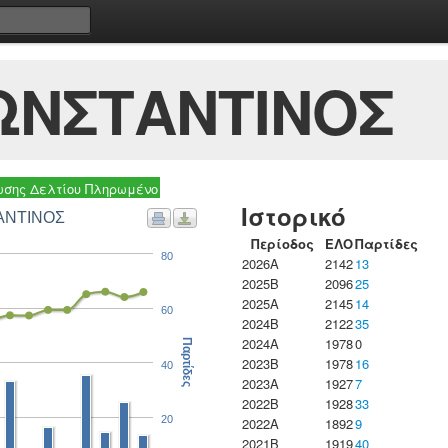
ΩΝΣΤΑΝΤΙΝΟΣ
σης Δελτίου Πληρωμένο
Ιστορικό
ΤΑΝΤΙΝΟΣ
Περίοδος
ΕΛΟ
Παρτίδες
80
2026A
2142
13
2025B
2096
25
2025A
2145
14
60
2024B
2122
35
2024A
1978
0
Παρτίδες
2023B
1978
16
40
2023Α
1927
7
2022B
1928
33
20
2022A
1892
9
2021B
1919
40