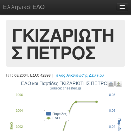
Ελληνικά ΕΛΟ
Περί
ΓΚΙΖΑΡΙΩΤΗ
Σ ΠΕΤΡΟΣ
chesstu.be @ discord
Login
Η/Γ: 08/2004, ΕΣΟ: 42898 |
Τέλος Ανανέωσης Δελτίου
ΕΛΟ και Παρτίδες ΓΚΙΖΑΡΙΩΤΗΣ ΠΕΤΡΟΣ
Source: chessfed.gr
1006
0.08
1004
0.06
Παρτίδες
ΕΛΟ
Παρτίδες
ΕΛΟ
1002
0.04