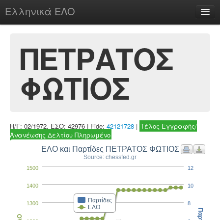
Ελληνικά ΕΛΟ
Περί
ΠΕΤΡΑΤΟΣ
ΦΩΤΙΟΣ
chesstu.be @ discord
Login
Η/Γ: 02/1972, ΕΣΟ: 42976 | Fide:
42121728
|
Τέλος Εγγραφής/
Ανανέωσης Δελτίου Πληρωμένο
ΕΛΟ και Παρτίδες ΠΕΤΡΑΤΟΣ ΦΩΤΙΟΣ
Source: chessfed.gr
1500
12
1400
10
Παρτίδες
1300
8
ΕΛΟ