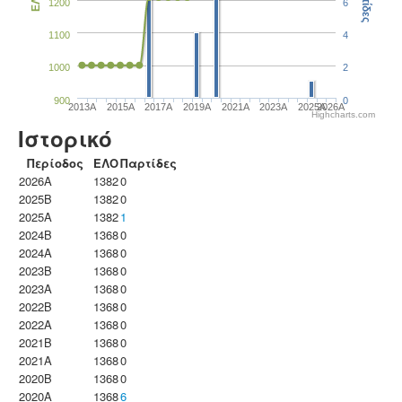
Παρτίδες
ΕΛΟ
1200
6
1100
4
1000
2
900
0
2013A
2015A
2017A
2019A
2021A
2023Α
2025A
2026A
Highcharts.com
Ιστορικό
Περίοδος
ΕΛΟ
Παρτίδες
2026A
1382
0
2025B
1382
0
2025A
1382
1
2024B
1368
0
2024A
1368
0
2023B
1368
0
2023Α
1368
0
2022B
1368
0
2022A
1368
0
2021B
1368
0
2021A
1368
0
2020B
1368
0
2020A
1368
6