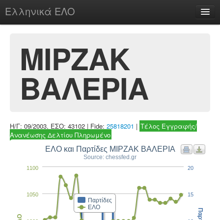
Ελληνικά ΕΛΟ
Περί
ΜΙΡΖΑΚ
ΒΑΛΕΡΙΑ
chesstu.be @ discord
Login
Η/Γ: 09/2003, ΕΣΟ: 43102 | Fide:
25818201
|
Τέλος Εγγραφής/
Ανανέωσης Δελτίου Πληρωμένο
ΕΛΟ και Παρτίδες ΜΙΡΖΑΚ ΒΑΛΕΡΙΑ
Source: chessfed.gr
1100
20
1050
15
Παρτίδες
ΕΛΟ