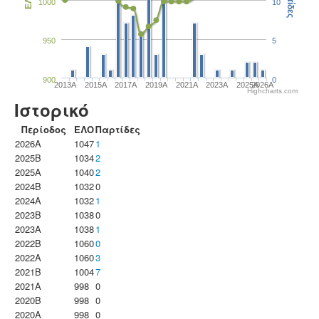
Παρτίδες
ΕΛΟ
1000
10
950
5
900
0
2013A
2015A
2017A
2019A
2021A
2023Α
2025A
2026A
Highcharts.com
Ιστορικό
Περίοδος
ΕΛΟ
Παρτίδες
2026A
1047
1
2025B
1034
2
2025A
1040
2
2024B
1032
0
2024A
1032
1
2023B
1038
0
2023Α
1038
1
2022B
1060
0
2022A
1060
3
2021B
1004
7
2021A
998
0
2020B
998
0
2020A
998
0