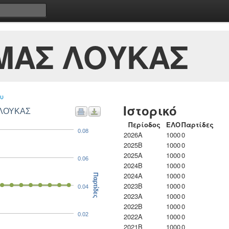
ΗΜΑΣ ΛΟΥΚΑΣ
υ
Ιστορικό
 ΛΟΥΚΑΣ
Περίοδος
ΕΛΟ
Παρτίδες
0.08
2026A
1000
0
2025B
1000
0
2025A
1000
0
0.06
2024B
1000
0
2024A
1000
0
Παρτίδες
2023B
1000
0
0.04
2023Α
1000
0
2022B
1000
0
0.02
2022A
1000
0
2021B
1000
0