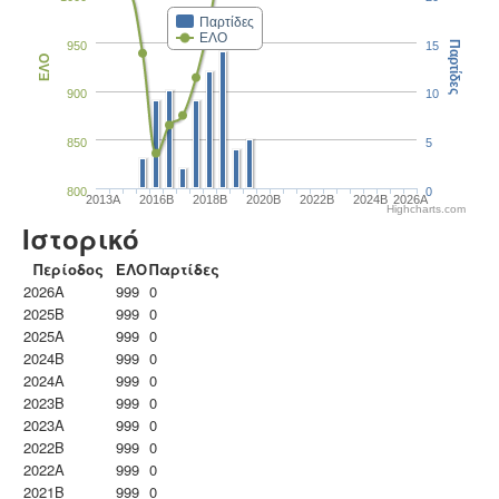
Παρτίδες
ΕΛΟ
950
15
Παρτίδες
ΕΛΟ
900
10
850
5
800
0
2013A
2016B
2018B
2020B
2022B
2024B
2026A
Highcharts.com
Ιστορικό
Περίοδος
ΕΛΟ
Παρτίδες
2026A
999
0
2025B
999
0
2025A
999
0
2024B
999
0
2024A
999
0
2023B
999
0
2023Α
999
0
2022B
999
0
2022A
999
0
2021B
999
0