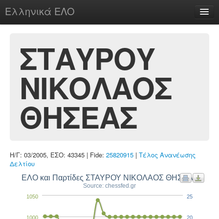
Ελληνικά ΕΛΟ
Περί
ΣΤΑΥΡΟΥ
ΝΙΚΟΛΑΟΣ
chesstu.be @ discord
Login
ΘΗΣΕΑΣ
Η/Γ: 03/2005, ΕΣΟ: 43345 | Fide:
25820915
|
Τέλος Ανανέωσης
Δελτίου
ΕΛΟ και Παρτίδες ΣΤΑΥΡΟΥ ΝΙΚΟΛΑΟΣ ΘΗΣΕΑΣ
Source: chessfed.gr
1050
25
1000
20