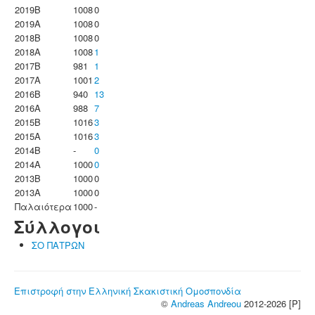
2019B
1008
0
2019A
1008
0
2018B
1008
0
2018A
1008
1
2017B
981
1
2017A
1001
2
2016B
940
13
2016A
988
7
2015B
1016
3
2015A
1016
3
2014B
-
0
2014A
1000
0
2013B
1000
0
2013A
1000
0
Παλαιότερα
1000
-
Σύλλογοι
ΣΟ ΠΑΤΡΩΝ
Επιστροφή στην Ελληνική Σκακιστική Ομοσπονδία
©
Andreas Andreou
2012-2026 [P]