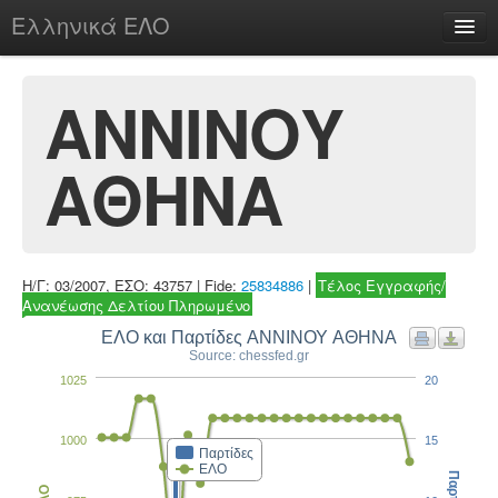
Ελληνικά ΕΛΟ
Περί
ΑΝΝΙΝΟΥ
ΑΘΗΝΑ
chesstu.be @ discord
Login
Η/Γ: 03/2007, ΕΣΟ: 43757 | Fide:
25834886
|
Τέλος Εγγραφής/
Ανανέωσης Δελτίου Πληρωμένο
ΕΛΟ και Παρτίδες ΑΝΝΙΝΟΥ ΑΘΗΝΑ
Source: chessfed.gr
1025
20
1000
15
Παρτίδες
ΕΛΟ