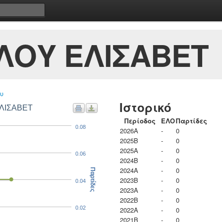
ΛΟΥ ΕΛΙΣΑΒΕΤ
υ
Ιστορικό
ΕΛΙΣΑΒΕΤ
Περίοδος
ΕΛΟ
Παρτίδες
0.08
2026A
-
0
2025B
-
0
2025A
-
0
0.06
2024B
-
0
2024A
-
0
Παρτίδες
2023B
-
0
0.04
2023Α
-
0
2022B
-
0
0.02
2022A
-
0
2021B
-
0