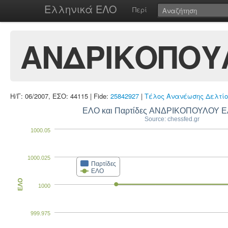
Ελληνικά ΕΛΟ
Περί
ΑΝΔΡΙΚΟΠΟΥ
Η/Γ: 06/2007, ΕΣΟ: 44115 | Fide:
25842927
|
Τέλος Ανανέωσης Δελτίο
ΕΛΟ και Παρτίδες ΑΝΔΡΙΚΟΠΟΥΛΟΥ 
Source: chessfed.gr
1000.05
1000.025
Παρτίδες
ΕΛΟ
ΕΛΟ
1000
999.975