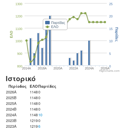
1300
25
1200
20
Παρτίδες
ΕΛΟ
1100
15
Παρτίδες
ΕΛΟ
1000
10
900
5
800
0
2014A
2018A
2020A
2022A
2024A
2026A
Highcharts.com
Ιστορικό
Περίοδος
ΕΛΟ
Παρτίδες
2026A
1148
0
2025B
1148
0
2025A
1148
0
2024B
1148
0
2024A
1148
10
2023B
1219
0
2023Α
1219
6