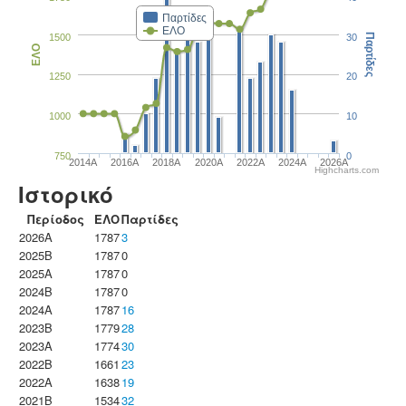
Παρτίδες
ΕΛΟ
1500
30
Παρτίδες
ΕΛΟ
1250
20
1000
10
750
0
2014A
2016A
2018A
2020A
2022A
2024A
2026A
Highcharts.com
Ιστορικό
Περίοδος
ΕΛΟ
Παρτίδες
2026A
1787
3
2025B
1787
0
2025A
1787
0
2024B
1787
0
2024A
1787
16
2023B
1779
28
2023Α
1774
30
2022B
1661
23
2022A
1638
19
2021B
1534
32