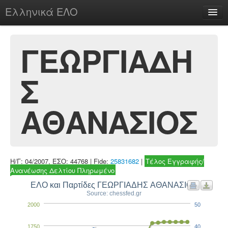
Ελληνικά ΕΛΟ
Περί
ΓΕΩΡΓΙΑΔΗ
Σ
chesstu.be @ discord
Login
ΑΘΑΝΑΣΙΟΣ
Η/Γ: 04/2007, ΕΣΟ: 44768 | Fide:
25831682
|
Τέλος Εγγραφής/
Ανανέωσης Δελτίου Πληρωμένο
ΕΛΟ και Παρτίδες ΓΕΩΡΓΙΑΔΗΣ ΑΘΑΝΑΣΙΟΣ
Source: chessfed.gr
2000
50
1750
40