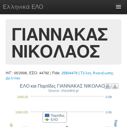
Ελληνικά ΕΛΟ
Περί
ΓΙΑΝΝΑΚΑΣ
ΝΙΚΟΛΑΟΣ
chesstu.be @ discord
Login
Η/Γ: 05/2006, ΕΣΟ: 44792 | Fide:
25834479
|
Τέλος Ανανέωσης
Δελτίου
ΕΛΟ και Παρτίδες ΓΙΑΝΝΑΚΑΣ ΝΙΚΟΛΑΟΣ
Source: chessfed.gr
1000.05
0.08
1000.025
0.06
Παρτίδες
ΕΛΟ