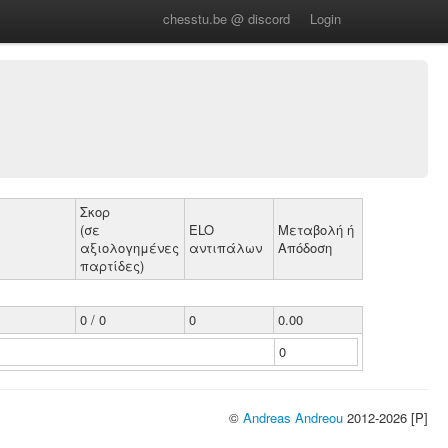
chesstu.be @ discord
Login
Σκορ
(σε
ELO
Μεταβολή ή
αξιολογημένες
αντιπάλων
Απόδοση
παρτίδες)
0 / 0
0
0.00
0
©
Andreas Andreou
2012-2026 [P]