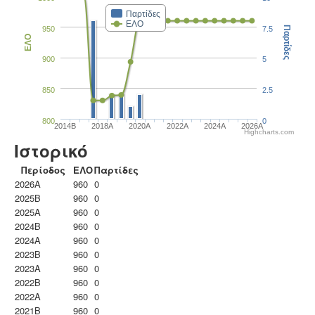
Παρτίδες
ΕΛΟ
950
7.5
Παρτίδες
ΕΛΟ
900
5
850
2.5
800
0
2014B
2018A
2020A
2022A
2024A
2026A
Highcharts.com
Ιστορικό
Περίοδος
ΕΛΟ
Παρτίδες
2026A
960
0
2025B
960
0
2025A
960
0
2024B
960
0
2024A
960
0
2023B
960
0
2023Α
960
0
2022B
960
0
2022A
960
0
2021B
960
0