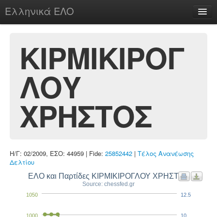
Ελληνικά ΕΛΟ
Περί
ΚΙΡΜΙΚΙΡΟΓ
ΛΟΥ
chesstu.be @ discord
Login
ΧΡΗΣΤΟΣ
Η/Γ: 02/2009, ΕΣΟ: 44959 | Fide:
25852442
|
Τέλος Ανανέωσης
Δελτίου
ΕΛΟ και Παρτίδες ΚΙΡΜΙΚΙΡΟΓΛΟΥ ΧΡΗΣΤΟΣ
Source: chessfed.gr
1050
12.5
1000
10