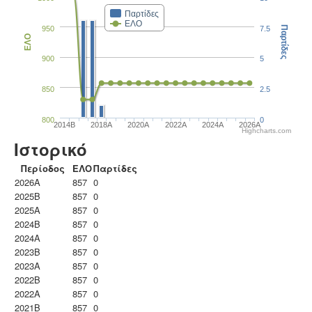
Παρτίδες
ΕΛΟ
950
7.5
Παρτίδες
ΕΛΟ
900
5
850
2.5
800
0
2014B
2018A
2020A
2022A
2024A
2026A
Highcharts.com
Ιστορικό
Περίοδος
ΕΛΟ
Παρτίδες
2026A
857
0
2025B
857
0
2025A
857
0
2024B
857
0
2024A
857
0
2023B
857
0
2023Α
857
0
2022B
857
0
2022A
857
0
2021B
857
0