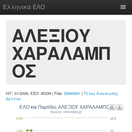
Ελληνικά ΕΛΟ
Περί
ΑΛΕΞΙΟΥ
ΧΑΡΑΛΑΜΠ
chesstu.be @ discord
Login
ΟΣ
Η/Γ: 01/2009, ΕΣΟ: 45339 | Fide:
25849581
|
Τέλος Ανανέωσης
Δελτίου
ΕΛΟ και Παρτίδες ΑΛΕΞΙΟΥ ΧΑΡΑΛΑΜΠΟΣ
Source: chessfed.gr
1050
12.5
1000
10