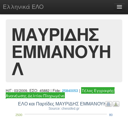
Ελληνικά ΕΛΟ
Περί
ΜΑΥΡΙΔΗΣ
ΕΜΜΑΝΟΥΗ
chesstu.be @ discord
Login
Λ
Η/Γ: 03/2009, ΕΣΟ: 45882 | Fide:
25840053
|
Τέλος Εγγραφής/
Ανανέωσης Δελτίου Πληρωμένο
ΕΛΟ και Παρτίδες ΜΑΥΡΙΔΗΣ ΕΜΜΑΝΟΥΗΛ
Source: chessfed.gr
2500
80