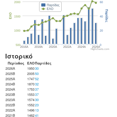
2000
60
Παρτίδες
ΕΛΟ
Παρτίδες
ΕΛΟ
1500
40
1000
20
500
0
2016A
2018A
2020A
2022A
2024A
2026A
Highcharts.com
Ιστορικό
Περίοδος
ΕΛΟ
Παρτίδες
2026A
1950
30
2025B
2005
50
2025A
1747
52
2024B
1870
32
2024A
1753
37
2023B
1553
37
2023Α
1574
30
2022B
1552
23
2022A
1496
13
2021B
1462
41