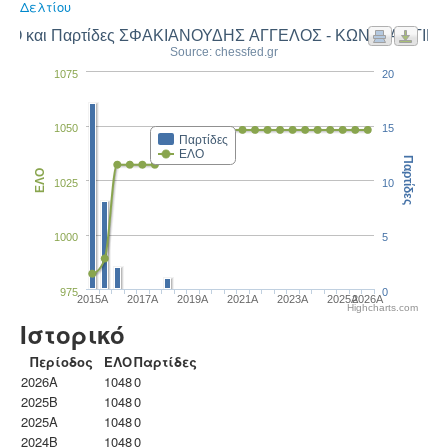
Δελτίου
ΛΟ και Παρτίδες ΣΦΑΚΙΑΝΟΥΔΗΣ ΑΓΓΕΛΟΣ - ΚΩΝΣΤΑΝΤΙΝ
Source: chessfed.gr
1075
20
1050
15
Παρτίδες
ΕΛΟ
Παρτίδες
ΕΛΟ
1025
10
1000
5
975
0
2015A
2017A
2019A
2021A
2023Α
2025A
2026A
Highcharts.com
Ιστορικό
Περίοδος
ΕΛΟ
Παρτίδες
2026A
1048
0
2025B
1048
0
2025A
1048
0
2024B
1048
0