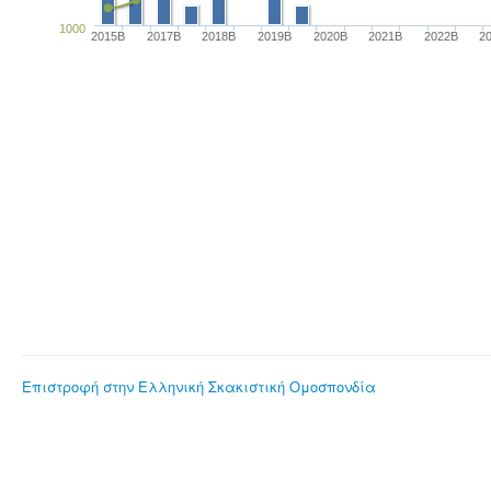
1000
2015B
2017B
2018B
2019B
2020B
2021B
2022B
2
Επιστροφή στην Ελληνική Σκακιστική Ομοσπονδία