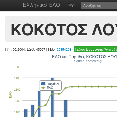
Ελληνικά ΕΛΟ
Περί
ΚΟΚΟΤΟΣ ΛΟ
Η/Γ: 05/2004, ΕΣΟ: 45967 | Fide:
25854208
|
Τέλος Εγγραφής/Ανανέω
ΕΛΟ και Παρτίδες ΚΟΚΟΤΟΣ ΛΟ
Source: chessfed.gr
1500
1400
Παρτίδες
ΕΛΟ
1300
ΕΛΟ
1200
1100