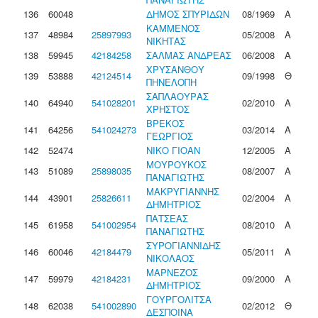
136
60048
ΔΗΜΟΣ ΣΠΥΡΙΔΩΝ
08/1969
Α
ΚΑΜΜΕΝΟΣ
137
48984
25897993
05/2008
Α
ΝΙΚΗΤΑΣ
138
59945
42184258
ΣΑΛΜΑΣ ΑΝΔΡΕΑΣ
06/2008
Α
ΧΡΥΣΑΝΘΟΥ
139
53888
42124514
09/1998
Θ
ΠΗΝΕΛΟΠΗ
ΣΑΠΛΑΟΥΡΑΣ
140
64940
541028201
02/2010
Α
ΧΡΗΣΤΟΣ
ΒΡΕΚΟΣ
141
64256
541024273
03/2014
Α
ΓΕΩΡΓΙΟΣ
142
52474
ΝΙΚΟ ΓΙΟΑΝ
12/2005
Α
ΜΟΥΡΟΥΚΟΣ
143
51089
25898035
08/2007
Α
ΠΑΝΑΓΙΩΤΗΣ
ΜΑΚΡΥΓΙΑΝΝΗΣ
144
43901
25826611
02/2004
Α
ΔΗΜΗΤΡΙΟΣ
ΠΑΤΣΕΑΣ
145
61958
541002954
08/2010
Α
ΠΑΝΑΓΙΩΤΗΣ
ΣΥΡΟΓΙΑΝΝΙΔΗΣ
146
60046
42184479
05/2011
Α
ΝΙΚΟΛΑΟΣ
ΜΑΡΝΕΖΟΣ
147
59979
42184231
09/2000
Α
ΔΗΜΗΤΡΙΟΣ
ΓΟΥΡΓΟΛΙΤΣΑ
148
62038
541002890
02/2012
Θ
ΔΕΣΠΟΙΝΑ