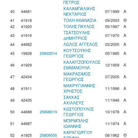
ΠΕΤΡΟΣ
ΚΑΛΑΜΠΑΛΙΚΗΣ
40
44681
07/1999
Α
ΝΕΚΤΑΡΙΟΣ
41
41918
ΤΟΛΗ ΑΘΑΝΑΣΙΑ
09/2003
Θ
42
41920
ΤΟΛΗΣ ΠΑΥΛΟΣ
05/1967
Α
ΤΣΑΤΣΟΥΛΗΣ
43
41916
07/1970
Α
ΔΗΜΗΤΡΙΟΣ
44
44682
ΛΩΛΟΣ ΑΓΓΕΛΟΣ
03/2005
Α
ΚΟΥΤΣΟΥΚΗΣ
45
19928
25833014
05/1985
Α
ΓΕΩΡΓΙΟΣ
ΚΑΛΑΪΤΖΟΠΟΥΛΟΣ
46
41929
12/1959
Α
ΕΜΜΑΝΟΥΗΛ
ΜΑΚΡΑΣΙΜΟΣ
47
42434
07/2005
Α
ΓΕΩΡΓΙΟΣ
ΜΑΚΡΥΓΙΑΝΝΗΣ
48
41911
11/1996
Α
ΧΡΗΣΤΟΣ
ΣΑΚΚΑΣ
49
42435
11/1946
Α
ΑΧΙΛΛΕΥΣ
ΚΩΣΤΟΠΟΥΛΟΣ
50
44688
25898019
10/1978
Α
ΓΕΩΡΓΙΟΣ
ΜΠΙΡΜΠΙΛΗΣ
51
44687
11/1974
Α
ΙΩΑΝΝΗΣ
ΚΑΡΑΓΙΩΡΓΟΥ
52
41925
25809555
08/1962
Θ
ΕΙΡΗΝΗ