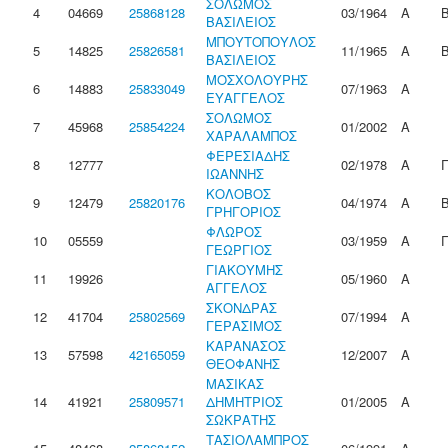
ΣΟΛΩΜΟΣ
4
04669
25868128
03/1964
Α
ΒΑΣΙΛΕΙΟΣ
ΜΠΟΥΤΟΠΟΥΛΟΣ
5
14825
25826581
11/1965
Α
ΒΑΣΙΛΕΙΟΣ
ΜΟΣΧΟΛΟΥΡΗΣ
6
14883
25833049
07/1963
Α
ΕΥΑΓΓΕΛΟΣ
ΣΟΛΩΜΟΣ
7
45968
25854224
01/2002
Α
ΧΑΡΑΛΑΜΠΟΣ
ΦΕΡΕΣΙΑΔΗΣ
8
12777
02/1978
Α
ΙΩΑΝΝΗΣ
ΚΟΛΟΒΟΣ
9
12479
25820176
04/1974
Α
ΓΡΗΓΟΡΙΟΣ
ΦΛΩΡΟΣ
10
05559
03/1959
Α
ΓΕΩΡΓΙΟΣ
ΓΙΑΚΟΥΜΗΣ
11
19926
05/1960
Α
ΑΓΓΕΛΟΣ
ΣΚΟΝΔΡΑΣ
12
41704
25802569
07/1994
Α
ΓΕΡΑΣΙΜΟΣ
ΚΑΡΑΝΑΣΟΣ
13
57598
42165059
12/2007
Α
ΘΕΟΦΑΝΗΣ
ΜΑΣΙΚΑΣ
14
41921
25809571
ΔΗΜΗΤΡΙΟΣ
01/2005
Α
ΣΩΚΡΑΤΗΣ
ΤΑΣΙΟΛΑΜΠΡΟΣ