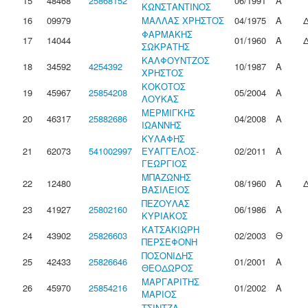
15
48468
25868152
06/1991
Α
ΚΩΝΣΤΑΝΤΙΝΟΣ
16
09979
ΜΑΛΛΑΣ ΧΡΗΣΤΟΣ
04/1975
Α
ΦΑΡΜΑΚΗΣ
17
14044
01/1960
Α
ΣΩΚΡΑΤΗΣ
ΚΑΛΦΟΥΝΤΖΟΣ
18
34592
4254392
10/1987
Α
ΧΡΗΣΤΟΣ
ΚΟΚΟΤΟΣ
19
45967
25854208
05/2004
Α
ΛΟΥΚΑΣ
ΜΕΡΜΙΓΚΗΣ
20
46317
25882686
04/2008
Α
ΙΩΑΝΝΗΣ
ΚΥΛΑΦΗΣ
21
62073
541002997
ΕΥΑΓΓΕΛΟΣ-
02/2011
Α
ΓΕΩΡΓΙΟΣ
ΜΠΑΖΩΝΗΣ
22
12480
08/1960
Α
ΒΑΣΙΛΕΙΟΣ
ΠΕΖΟΥΛΑΣ
23
41927
25802160
06/1986
Α
ΚΥΡΙΑΚΟΣ
ΚΑΤΣΑΚΙΩΡΗ
24
43902
25826603
02/2003
Θ
ΠΕΡΣΕΦΟΝΗ
ΠΟΣΟΝΙΔΗΣ
25
42433
25826646
01/2001
Α
ΘΕΟΔΩΡΟΣ
ΜΑΡΓΑΡΙΤΗΣ
26
45970
25854216
01/2002
Α
ΜΑΡΙΟΣ
ΤΣΙΝΤΖΑ