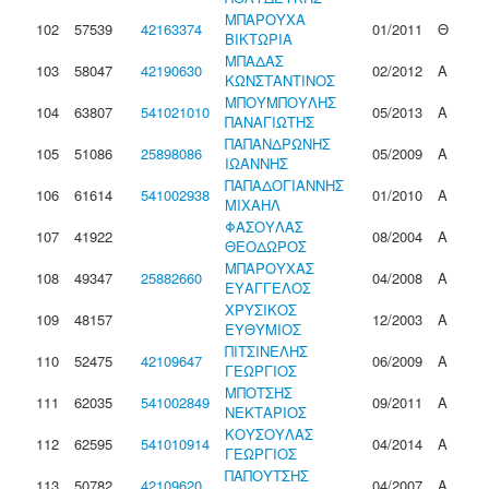
ΜΠΑΡΟΥΧΑ
102
57539
42163374
01/2011
Θ
ΒΙΚΤΩΡΙΑ
ΜΠΑΔΑΣ
103
58047
42190630
02/2012
Α
ΚΩΝΣΤΑΝΤΙΝΟΣ
ΜΠΟΥΜΠΟΥΛΗΣ
104
63807
541021010
05/2013
Α
ΠΑΝΑΓΙΩΤΗΣ
ΠΑΠΑΝΔΡΩΝΗΣ
105
51086
25898086
05/2009
Α
ΙΩΑΝΝΗΣ
ΠΑΠΑΔΟΓΙΑΝΝΗΣ
106
61614
541002938
01/2010
Α
ΜΙΧΑΗΛ
ΦΑΣΟΥΛΑΣ
107
41922
08/2004
Α
ΘΕΟΔΩΡΟΣ
ΜΠΑΡΟΥΧΑΣ
108
49347
25882660
04/2008
Α
ΕΥΑΓΓΕΛΟΣ
ΧΡΥΣΙΚΟΣ
109
48157
12/2003
Α
ΕΥΘΥΜΙΟΣ
ΠΙΤΣΙΝΕΛΗΣ
110
52475
42109647
06/2009
Α
ΓΕΩΡΓΙΟΣ
ΜΠΟΤΣΗΣ
111
62035
541002849
09/2011
Α
ΝΕΚΤΑΡΙΟΣ
ΚΟΥΣΟΥΛΑΣ
112
62595
541010914
04/2014
Α
ΓΕΩΡΓΙΟΣ
ΠΑΠΟΥΤΣΗΣ
113
50782
42109620
04/2007
Α