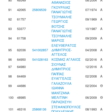
90
49349
06/2004
Α
ΑΘΑΝΑΣΙΟΣ
ΓΚΟΥΡΛΙΑΣ
91
42065
25809539
07/1974
Α
ΠΑΝΑΓΙΩΤΗΣ
ΤΣΟΥΜΑΛΗΣ
92
61757
09/1969
Α
ΓΕΩΡΓΙΟΣ
ΒΟΤΣΗΣ
93
53377
10/1987
Α
ΠΑΝΑΓΙΩΤΗΣ
ΤΣΟΥΜΑΛΗΣ
94
61758
09/2009
Α
ΜΑΡΙΟΣ
ΕΛΕΥΘΕΡΑΤΟΣ
95
62036
541002857
ΔΗΜΗΤΡΙΟΣ-
04/2008
Α
ΑΓΓΕΛΟΣ
96
64950
541028163
ΚΟΣΜΑΣ ΑΓΛΑΙΟΣ
02/2016
Α
ΣΙΟΥΝΑΣ
97
64980
12/2016
Α
ΔΗΜΗΤΡΙΟΣ
ΠΑΠΠΑΣ
98
64469
02/2008
Α
ΕΥΑΓΓΕΛΟΣ
ΓΑΛΑΖΟΥΛΑ
99
44686
02/2004
Θ
ΙΩΑΝΝΑ
ΜΑΝΤΖΑΝΑ
100
48985
ΜΕΛΙΤΙΝΗ
06/2009
Θ
ΠΑΡΑΣΚΕΥΗ
ΣΤΕΦΑΝΟΠΟΥΛΟΣ
101
46316
25868136
08/1993
Α
ΠΟΛΥΔΕΥΚΗΣ