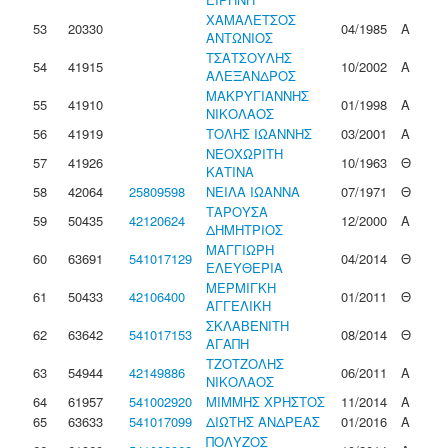
ΧΑΜΑΛΕΤΣΟΣ
53
20330
04/1985
Α
ΑΝΤΩΝΙΟΣ
ΤΣΑΤΣΟΥΛΗΣ
54
41915
10/2002
Α
ΑΛΕΞΑΝΔΡΟΣ
ΜΑΚΡΥΓΙΑΝΝΗΣ
55
41910
01/1998
Α
ΝΙΚΟΛΑΟΣ
56
41919
ΤΟΛΗΣ ΙΩΑΝΝΗΣ
03/2001
Α
ΝΕΟΧΩΡΙΤΗ
57
41926
10/1963
Θ
ΚΑΤΙΝΑ
58
42064
25809598
ΝΕΙΛΑ ΙΩΑΝΝΑ
07/1971
Θ
ΤΑΡΟΥΣΑ
59
50435
42120624
12/2000
Α
ΔΗΜΗΤΡΙΟΣ
ΜΑΓΓΙΩΡΗ
60
63691
541017129
04/2014
Θ
ΕΛΕΥΘΕΡΙΑ
ΜΕΡΜΙΓΚΗ
61
50433
42106400
01/2011
Θ
ΑΓΓΕΛΙΚΗ
ΣΚΛΑΒΕΝΙΤΗ
62
63642
541017153
08/2014
Θ
ΑΓΑΠΗ
ΤΖΟΤΖΟΛΗΣ
63
54944
42149886
06/2011
Α
ΝΙΚΟΛΑΟΣ
64
61957
541002920
ΜΙΜΜΗΣ ΧΡΗΣΤΟΣ
11/2014
Α
65
63633
541017099
ΔΙΩΤΗΣ ΑΝΔΡΕΑΣ
01/2016
Α
ΠΟΛΥΖΟΣ