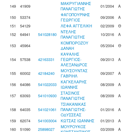
ΜΑΚΡΥΓΙΑΝΝΗΣ
149
41909
01/2004
Α
ΠΑΝΑΓΙΩΤΗΣ
ΦΑΓΟΠΟΥΡΝΗΣ
150
53374
09/2006
Α
ΓΕΩΡΓΙΟΣ
151
54129
ΛΕΦΑ ΑΓΓΕΛΙΚΗ
02/2009
Θ
ΝΤΕΛΗΣ
152
64941
541028180
10/2016
Α
ΠΑΝΑΓΙΩΤΗΣ
ΚΟΜΠΟΡΟΖΟΥ
153
45964
05/2004
Θ
ΔΑΝΑΗ
ΚΑΨΑΛΗΣ
154
57538
42163331
ΓΕΩΡΓΙΟΣ-
09/2013
Α
ΑΛΕΞΑΝΔΡΟΣ
ΜΟΥΣΟΥΝΤΑΣ
155
60002
42184240
09/2007
Α
ΓΑΒΡΙΗΛ
ΚΑΓΚΕΛΑΡΗΣ
156
64086
541022033
08/2009
Α
ΙΩΑΝΝΗΣ
ΣΤΑΣΙΝΟΣ
157
63093
541010930
08/2009
Α
ΠΑΝΑΓΙΩΤΗΣ
ΤΣΙΑΚΑΝΙΚΑΣ
158
64035
541021061
ΠΑΝΑΓΙΩΤΗΣ-
01/2016
Α
ΟΔΥΣΣΕΑΣ
159
62074
541003004
ΚΩΤΣΑΣ ΙΩΑΝΝΗΣ
01/2013
Α
ΜΟΥΡΟΥΚΟΣ
160
51090
25898027
03/2009
Α
ΚΩΝΣΤΑΝΤΙΝΟΣ