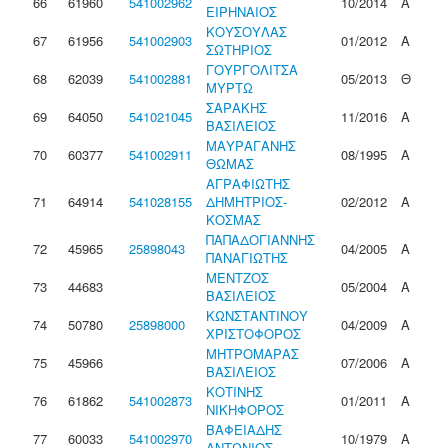
66
61960
541002962
10/2014
Α
ΕΙΡΗΝΑΙΟΣ
ΚΟΥΣΟΥΛΑΣ
67
61956
541002903
01/2012
Α
ΣΩΤΗΡΙΟΣ
ΓΟΥΡΓΟΛΙΤΣΑ
68
62039
541002881
05/2013
Θ
ΜΥΡΤΩ
ΣΑΡΑΚΗΣ
69
64050
541021045
11/2016
Α
ΒΑΣΙΛΕΙΟΣ
ΜΑΥΡΑΓΑΝΗΣ
70
60377
541002911
08/1995
Α
ΘΩΜΑΣ
ΑΓΡΑΦΙΩΤΗΣ
71
64914
541028155
ΔΗΜΗΤΡΙΟΣ-
02/2012
Α
ΚΟΣΜΑΣ
ΠΑΠΑΔΟΓΙΑΝΝΗΣ
72
45965
25898043
04/2005
Α
ΠΑΝΑΓΙΩΤΗΣ
ΜΕΝΤΖΟΣ
73
44683
05/2004
Α
ΒΑΣΙΛΕΙΟΣ
ΚΩΝΣΤΑΝΤΙΝΟΥ
74
50780
25898000
04/2009
Α
ΧΡΙΣΤΟΦΟΡΟΣ
ΜΗΤΡΟΜΑΡΑΣ
75
45966
07/2006
Α
ΒΑΣΙΛΕΙΟΣ
ΚΟΤΙΝΗΣ
76
61862
541002873
01/2011
Α
ΝΙΚΗΦΟΡΟΣ
ΒΑΦΕΙΑΔΗΣ
77
60033
541002970
10/1979
Α
ΑΝΤΩΝΙΟΣ