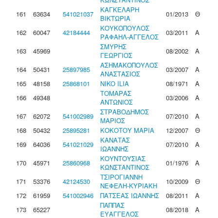
ΚΑΓΚΕΛΑΡΗ
161
63634
541021037
01/2013
Θ
ΒΙΚΤΩΡΙΑ
ΚΟΥΚΟΠΟΥΛΟΣ
162
60047
42184444
03/2011
Α
ΡΑΦΑΗΛ-ΑΓΓΕΛΟΣ
ΣΜΥΡΗΣ
163
45969
08/2002
Α
ΓΕΩΡΓΙΟΣ
ΑΣΗΜΑΚΟΠΟΥΛΟΣ
164
50431
25897985
03/2007
Α
ΑΝΑΣΤΑΣΙΟΣ
165
48158
25868101
NIKO ILIA
08/1971
Α
ΤΟΜΑΡΑΣ
166
49348
03/2006
Α
ΑΝΤΩΝΙΟΣ
ΣΤΡΑΒΟΔΗΜΟΣ
167
62072
541002989
07/2010
Α
ΜΑΡΙΟΣ
168
50432
25895281
ΚΟΚΟΤΟΥ ΜΑΡΙΑ
12/2007
Θ
ΚΑΝΑΤΑΣ
169
64036
541021029
07/2010
Α
ΙΩΑΝΝΗΣ
ΚΟΥΝΤΟΥΣΙΑΣ
170
45971
25860968
01/1976
Α
ΚΩΝΣΤΑΝΤΙΝΟΣ
ΤΣΙΡΟΓΙΑΝΝΗ
171
53376
42124530
10/2009
Θ
ΝΕΦΕΛΗ-ΚΥΡΙΑΚΗ
172
61959
541002946
ΠΑΤΣΕΑΣ ΙΩΑΝΝΗΣ
08/2011
Α
ΠΑΠΠΑΣ
173
65227
08/2018
Α
ΕΥΑΓΓΕΛΟΣ