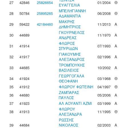
27
42846
25826654
01/2004
Θ
ΕΥΑΓΓΕΛΙΑ
ΜΠΕΛΗΓΙΑΝΝΗ
28
50784
25895265
06/2008
Θ
ΑΔΑΜΑΝΤΙΑ
ΜΑΚΡΗΣ
29
59422
42184460
11/2013
Α
ΔΗΜΗΤΡΙΟΣ
ΓΚΟΥΡΝΕΛΟΣ
30
44689
11/1970
Α
ΑΝΔΡΕΑΣ
ΦΛΩΡΟΣ
31
41914
07/1993
Α
ΣΠΥΡΙΔΩΝ
ΓΙΑΚΟΥΜΗΣ
32
41917
02/1996
Α
ΑΛΕΞΑΝΔΡΟΣ
ΤΡΟΜΠΟΥΚΗΣ
33
44685
10/2002
Α
ΒΑΣΙΛΕΙΟΣ
ΓΕΩΡΓΟΓΑΛΑ
34
41924
03/1968
Θ
ΘΕΟΦΑΝΗ
35
41912
ΦΛΩΡΟΥ ΦΩΤΕΙΝΗ
04/1997
Θ
ΖΑΜΠΑΡΑΣ
36
44680
05/2006
Α
ΠΑΥΛΟΣ
37
41923
ΑΛ ΑΟΥΑΝΤΙ ΑΖΜΙ
03/1999
Α
ΦΛΩΡΟΥ
38
41913
11/1995
Θ
ΑΛΕΞΑΝΔΡΑ
ΡΩΣΣΗΣ
39
44684
ΝΙΚΟΛΑΟΣ
02/2003
Α