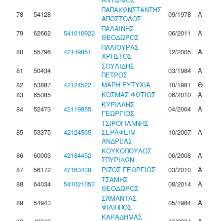
ΠΑΠΑΚΩΝΣΤΑΝΤΗΣ
78
54128
09/1978
Α
ΑΠΟΣΤΟΛΟΣ
ΠΑΛΑΪΝΗΣ
79
62662
541010922
06/2011
Α
ΘΕΟΔΩΡΟΣ
ΠΑΛΙΟΥΡΑΣ
80
55796
42149851
12/2005
Α
ΧΡΗΣΤΟΣ
ΣΟΥΛΙΔΗΣ
81
50434
03/1984
Α
ΠΕΤΡΟΣ
82
53887
42124522
ΜΑΡΗ ΕΥΤΥΧΙΑ
10/1981
Θ
83
65085
ΚΟΣΜΑΣ ΦΩΤΙΟΣ
06/2010
Α
ΚΥΡΙΛΛΗΣ
84
52473
42119855
04/2004
Α
ΓΕΩΡΓΙΟΣ
ΤΣΙΡΟΓΙΑΝΝΗΣ
85
53375
42124565
ΣΕΡΑΦΕΙΜ-
10/2007
Α
ΑΝΔΡΕΑΣ
ΚΟΥΚΟΠΟΥΛΟΣ
86
60003
42184452
06/2008
Α
ΣΠΥΡΙΔΩΝ
87
56172
42163439
ΡΙΖΟΣ ΓΕΩΡΓΙΟΣ
03/2010
Α
ΤΣΑΜΗΣ
88
64034
541021053
08/2014
Α
ΘΕΟΔΩΡΟΣ
ΣΑΜΑΝΤΑΣ
89
54943
05/1984
Α
ΦΙΛΙΠΠΟΣ
ΚΑΡΑΔΗΜΑΣ